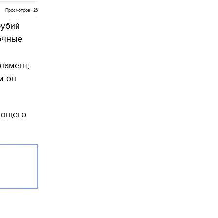
Просмотров: 26
рубий
очные
ламент,
м он
ующего