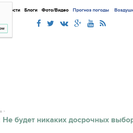
Новости
Блоги
Фото/Видео
Подробно
Прогноз погоды
Новости
Интерв
Воздушн
low
КА
 Не будет никаких досрочных выбо