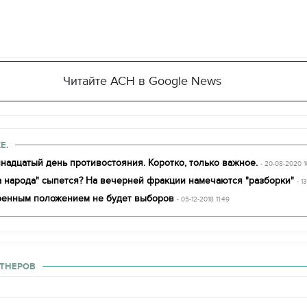
Читайте АСН в Google News
Е.
надцатый день противостояния. Коротко, только важное.
- 20-08-2020 1
а народа" сыпется? На вечерней фракции намечаются "разборки"
- 1
военным положением не будет выборов
- 05-12-2018 11:49
ТНЕРОВ