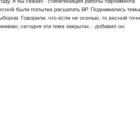
году, я бы сказал - стабилизация работы парламента.
есной были попытки расшатать ВР. Поднимались тем
боров. Говорили, что если не осенью, то весной точ
ркиваю, сегодня эта тема закрыта», - добавил он.