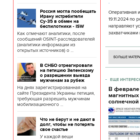
.
Россия могла пообещать
Оперативная 
Ирану истребители
19.11.2024 по
Су-35 в обмен на
направляют у
беспилотники - ISW
захватчиками 
Как отмечают аналитики, после
сообщений OSINT-расследователей
боевого потен
(аналитики информации из
боевых ст
открытых источников) о ...
БОЛЬШЕ МАТЕР
В СНБО отреагировали
на петицию Зеленскому
о разрешении выезда
ЕЩЕ ИНТЕРЕС
мужчинам за рубеж
На днях зарегистрированная на
В феврале
сайте Президента Украины петиция,
магнитных
требующая разрешить мужчинам
солнечной 
мобилизационного ...
Что не берут и не дают в
долг, чтобы не потерять
свое счастье
У каждой вещи