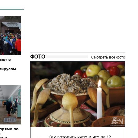
ФОТО
Смотреть все фото
ают о
вирусом
 прямо во
04.01.2018 | 17:16
я
глядят
Как готовить кутю и что за 12