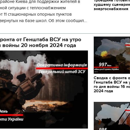
Троещина готовит
районе Киева для поддержки жителей в
декорации к фильму
худшему сценари
"Сторожевая застава
ной ситуации с теплоснабжением
энергоснабжения
 11 стационарных опорных пунктов
вернутых на базе школ. Об этом сообщил
кой районной в городе Киеве
ой а
ронта от Генштаба ВСУ на утро
я войны 20 ноября 2024 года
Сводка с фронта 
Генштаба ВСУ на 
го дня войны 16 н
2024 года