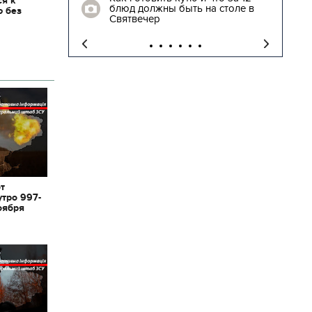
ся к
блюд должны быть на столе в
ю без
"
Святвечер
от
утро 997-
оября