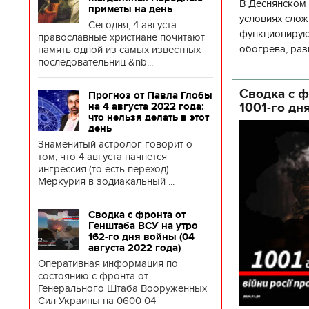
В Деснянском 
приметы на день
условиях слож
Сегодня, 4 августа
функционируют
православные христиане почитают
обогрева, раз
память одной из самых известных
последовательниц &nb...
глава Деснянс
государственн
Сводка с ф
Прогноз от Павла Глобы
1001-го дн
на 4 августа 2022 года:
что нельзя делать в этот
день
Знаменитый астролог говорит о
том, что 4 августа начнется
ингрессия (то есть переход)
Меркурия в зодиакальный ...
Сводка с фронта от
Генштаба ВСУ на утро
162-го дня войны (04
августа 2022 года)
Оперативная информация по
состоянию с фронта от
Генерального Штаба Вооруженных
Сил Украины на 0600 04