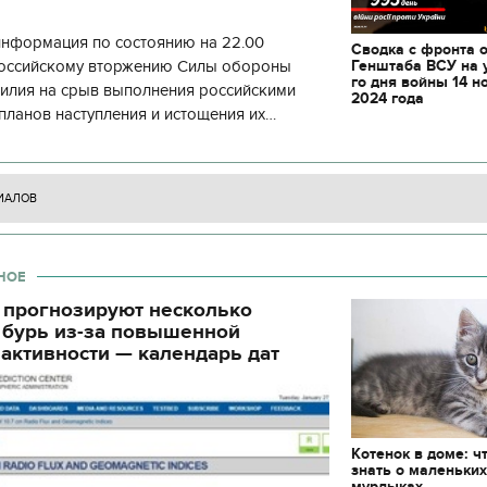
информация по состоянию на 22.00
Сводка с фронта 
Генштаба ВСУ на 
 российскому вторжению Силы обороны
го дня войны 14 н
силия на срыв выполнения российскими
2024 года
планов наступления и истощения их
циала. С начала суток произошло 130
ИАЛОВ
НОЕ
 прогнозируют несколько
 бурь из-за повышенной
активности — календарь дат
Котенок в доме: ч
знать о маленьки
мурлыках