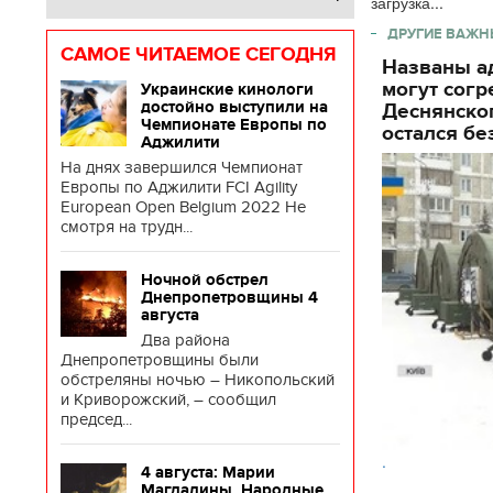
загрузка...
ДРУГИЕ ВАЖН
САМОЕ ЧИТАЕМОЕ СЕГОДНЯ
Названы ад
могут согр
Украинские кинологи
достойно выступили на
Деснянског
Чемпионате Европы по
остался бе
Аджилити
На днях завершился Чемпионат
Европы по Аджилити FCI Agility
European Open Belgium 2022 Не
смотря на трудн...
Ночной обстрел
Днепропетровщины 4
августа
Два района
Днепропетровщины были
обстреляны ночью – Никопольский
и Криворожский, – сообщил
председ...
.
4 августа: Марии
Магдалины. Народные