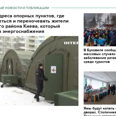
ЫЕ НОВОСТИ И ПУБЛИКАЦИИ
реса опорных пунктов, где
еться и переночевать жители
о района Киева, который
з энергоснабжения
В Буковеле сообщ
массовых случаях
заболевания рота
среди туристов
Ямы будут копать
11.10.2017 | 16:22
дворах. Столична
Времена Руси: как вы