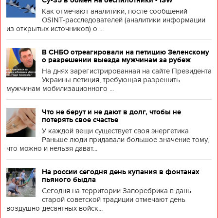
Су-35 в обмен на беспилотники - ISW
Как отмечают аналитики, после сообщений
OSINT-расследователей (аналитики информации
из открытых источников) о ...
В СНБО отреагировали на петицию Зеленскому
о разрешении выезда мужчинам за рубеж
На днях зарегистрированная на сайте Президента
Украины петиция, требующая разрешить
мужчинам мобилизационного ...
Что не берут и не дают в долг, чтобы не
потерять свое счастье
У каждой вещи существует своя энергетика
Раньше люди придавали большое значение тому,
что можно и нельзя дават...
На россии сегодня день купания в фонтанах
пьяного быдла
Сегодня на территории Запоребрика в дань
старой советской традиции отмечают день
воздушно-десантных войск...