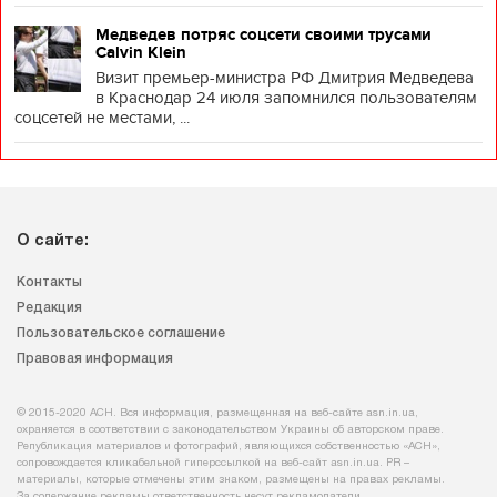
Медведев потряс соцсети своими трусами
Calvin Klein
Визит премьер-министра РФ Дмитрия Медведева
в Краснодар 24 июля запомнился пользователям
соцсетей не местами, ...
О сайте:
Контакты
Редакция
Пользовательское соглашение
Правовая информация
© 2015-2020 АСН. Вся информация, размещенная на веб-сайте asn.in.ua,
охраняется в соответствии с законодательством Украины об авторском праве.
Републикация материалов и фотографий, являющихся собственностью «АСН»,
сопровождается кликабельной гиперссылкой на веб-сайт asn.іn.ua. PR –
материалы, которые отмечены этим знаком, размещены на правах рекламы.
За содержание рекламы ответственность несут рекламодатели.