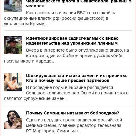
Черноморского флота в Севастополе, ранены 5
человек
Как написали в издании BBC со ссылкой на
оккупационные власти рф (россии фашистской) в
украинском Крыму, ...
Идентифицирован садист-калмык с видео
издевательства над украинским пленным
Вчера в интернете было опубликовано видео, на
котором один из бойцов армии русских убийц,
насильников и мароде...
Шокирующая статистика измен и их причины.
Кто и почему чаще предает партнеров
В последние годы в Украине распадается
большое количество пар Одной из причин этого
является супружеские измен...
Почему Симоньян называют боброедкой?
Одна из ведущих пропагандисток российской
медиасистемы, главный редактор телеканала
RT Маргарита Симоньян...