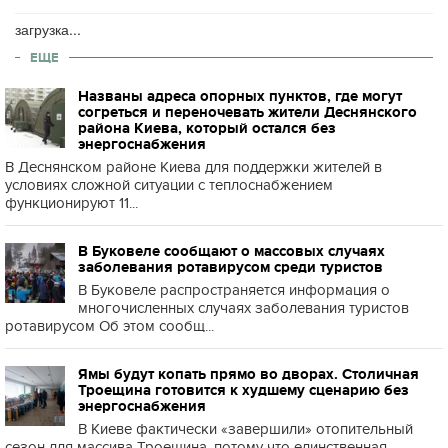
загрузка...
ЕЩЕ
Названы адреса опорных пунктов, где могут
согреться и переночевать жители Деснянского
района Киева, который остался без
энергоснабжения
В Деснянском районе Киева для поддержки жителей в
условиях сложной ситуации с теплоснабжением
функционируют 11...
В Буковеле сообщают о массовых случаях
заболевания ротавирусом среди туристов
В Буковеле распространяется информация о
многочисленных случаях заболевания туристов
ротавирусом Об этом сообщ...
Ямы будут копать прямо во дворах. Столичная
Троещина готовится к худшему сценарию без
энергоснабжения
В Киеве фактически «завершили» отопительный
сезон для массива Троещина, потому что единственная