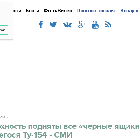
Новости
Блоги
Фото/Видео
Подробно
Прогноз погоды
Новости
Интерв
Воздушн
low
ЖОМ
рхность подняты все «черные ящики
гося Ту-154 - СМИ