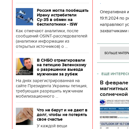
.
Россия могла пообещать
Оперативная 
Ирану истребители
19.11.2024 по
Су-35 в обмен на
беспилотники - ISW
направляют у
Как отмечают аналитики, после
захватчиками 
сообщений OSINT-расследователей
боевого потен
(аналитики информации из
боевых ст
открытых источников) о ...
БОЛЬШЕ МАТЕР
В СНБО отреагировали
на петицию Зеленскому
о разрешении выезда
мужчинам за рубеж
ЕЩЕ ИНТЕРЕС
На днях зарегистрированная на
В феврале
сайте Президента Украины петиция,
магнитных
требующая разрешить мужчинам
солнечной 
мобилизационного ...
Что не берут и не дают в
долг, чтобы не потерять
свое счастье
У каждой вещи