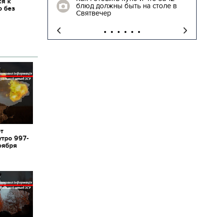
ся к
блюд должны быть на столе в
ю без
"
Святвечер
от
утро 997-
оября