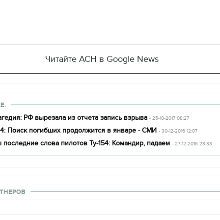
Читайте АСН в Google News
Е.
гедия: РФ вырезала из отчета запись взрыва
- 25-10-2017 08:27
54: Поиск погибших продолжится в январе - СМИ
- 30-12-2016 12:07
 последние слова пилотов Ту-154‍: Командир, падаем
- 27-12-2016 23:33
ТНЕРОВ