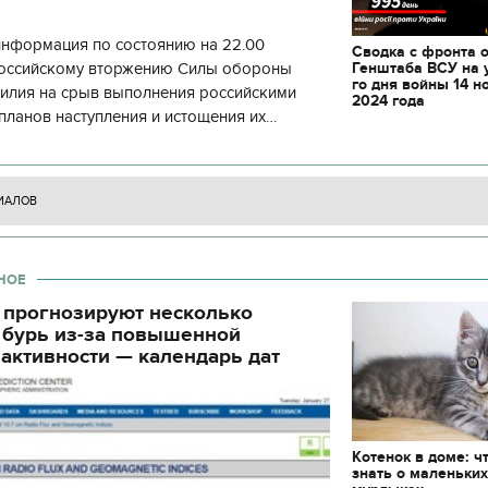
информация по состоянию на 22.00
Сводка с фронта 
Генштаба ВСУ на 
 российскому вторжению Силы обороны
го дня войны 14 н
силия на срыв выполнения российскими
2024 года
планов наступления и истощения их
циала. С начала суток произошло 130
ИАЛОВ
НОЕ
 прогнозируют несколько
 бурь из-за повышенной
активности — календарь дат
Котенок в доме: ч
знать о маленьки