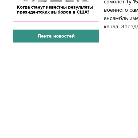
самолет Ту-1
Когда станут известны результаты
военного са
президентских выборов в США?
ансамбль им
канал, Звезд
Лента новостей