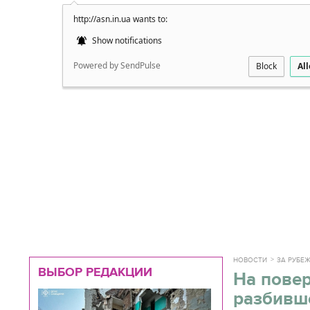
http://asn.in.ua wants to:
Подробно
Show notifications
Powered by SendPulse
Block
Al
НОВОСТИ
ЗА РУБЕ
ВЫБОР РЕДАКЦИИ
На пове
разбивше