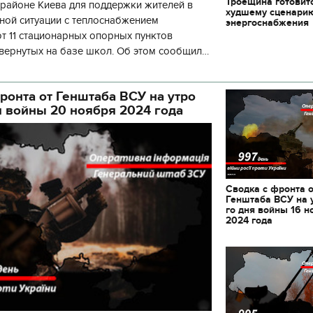
Троещина готовит
районе Киева для поддержки жителей в
декорации к фильму
худшему сценари
"Сторожевая застава
ной ситуации с теплоснабжением
энергоснабжения
 11 стационарных опорных пунктов
вернутых на базе школ. Об этом сообщил
кой районной в городе Киеве
ой а
ронта от Генштаба ВСУ на утро
я войны 20 ноября 2024 года
Сводка с фронта 
Генштаба ВСУ на 
го дня войны 16 н
2024 года