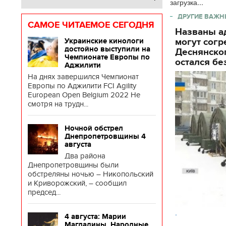
загрузка...
ДРУГИЕ ВАЖН
САМОЕ ЧИТАЕМОЕ СЕГОДНЯ
Названы ад
могут согр
Украинские кинологи
достойно выступили на
Деснянског
Чемпионате Европы по
остался бе
Аджилити
На днях завершился Чемпионат
Европы по Аджилити FCI Agility
European Open Belgium 2022 Не
смотря на трудн...
Ночной обстрел
Днепропетровщины 4
августа
Два района
Днепропетровщины были
обстреляны ночью – Никопольский
и Криворожский, – сообщил
председ...
.
4 августа: Марии
Магдалины. Народные