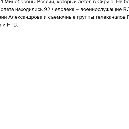
54 Минобороны России, который летел в Сирию. На б
молета находились 92 человека – военнослужащие В
ени Александрова и съемочные группы телеканалов
а и НТВ.