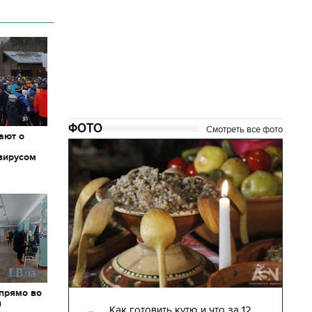
ФОТО
Смотреть все фото
ают о
вирусом
 прямо во
04.01.2018 | 17:16
я
глядят
Как готовить кутю и что за 12