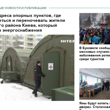
ЫЕ НОВОСТИ И ПУБЛИКАЦИИ
реса опорных пунктов, где
еться и переночевать жители
о района Киева, который
з энергоснабжения
В Буковеле сообщ
массовых случаях
заболевания рота
среди туристов
Ямы будут копать
11.10.2017 | 16:22
дворах. Столична
Времена Руси: как вы