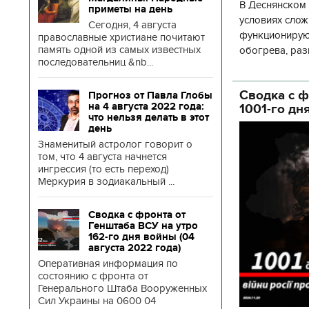
В Деснянском 
приметы на день
условиях слож
Сегодня, 4 августа
функционируют
православные христиане почитают
память одной из самых известных
обогрева, раз
последовательниц &nb...
глава Деснянс
государственн
Сводка с ф
Прогноз от Павла Глобы
на 4 августа 2022 года:
1001-го дн
что нельзя делать в этот
день
Знаменитый астролог говорит о
том, что 4 августа начнется
ингрессия (то есть переход)
Меркурия в зодиакальный ...
Сводка с фронта от
Генштаба ВСУ на утро
162-го дня войны (04
августа 2022 года)
Оперативная информация по
состоянию с фронта от
Генерального Штаба Вооруженных
Сил Украины на 0600 04