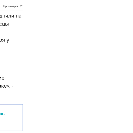
Просмотров: 26
дняли на
исцы
ря у
ие
е», -
сь