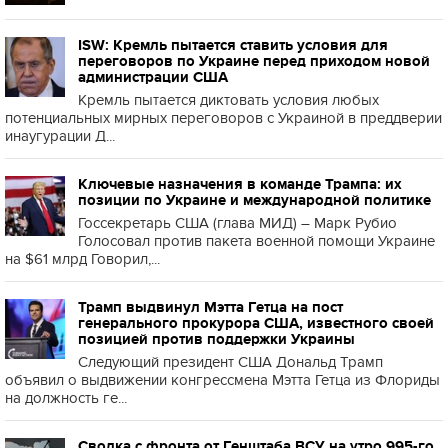
ISW: Кремль пытается ставить условия для
переговоров по Украине перед приходом новой
администрации США
Кремль пытается диктовать условия любых
потенциальных мирных переговоров с Украиной в преддверии
инаугурации Д...
Ключевые назначения в команде Трампа: их
позиции по Украине и международной политике
Госсекретарь США (глава МИД) – Марк Рубио
Голосовал против пакета военной помощи Украине
на $61 млрд Говорил,...
Трамп выдвинул Мэтта Гетца на пост
генерального прокурора США, известного своей
позицией против поддержки Украины
Следующий президент США Дональд Трамп
объявил о выдвижении конгрессмена Мэтта Гетца из Флориды
на должность ге...
Сводка с фронта от Генштаба ВСУ на утро 995-го