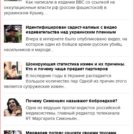
Как написали в издании BBC со ссылкой на
оккупационные власти рф (россии фашистской) в
украинском Крыму, ...
Идентифицирован садист-калмык с видео
издевательства над украинским пленным
Вчера в интернете было опубликовано видео, на
котором один из бойцов армии русских убийц,
насильников и мароде...
Шокирующая статистика измен и их причины.
Кто и почему чаще предает партнеров
В последние годы в Украине распадается
большое количество пар Одной из причин этого
является супружеские измен...
Почему Симоньян называют боброедкой?
Одна из ведущих пропагандисток российской
медиасистемы, главный редактор телеканала
RT Маргарита Симоньян...
Медведев потряс соцсети своими трусами