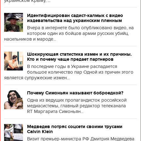
украинском Крыму, ...
Идентифицирован садист-калмык с видео
издевательства над украинским пленным
Вчера в интернете было опубликовано видео, на
котором один из бойцов армии русских убийц,
насильников и мароде...
Шокирующая статистика измен и их причины.
Кто и почему чаще предает партнеров
В последние годы в Украине распадается
большое количество пар Одной из причин этого
является супружеские измен...
Почему Симоньян называют боброедкой?
Одна из ведущих пропагандисток российской
медиасистемы, главный редактор телеканала
RT Маргарита Симоньян...
Медведев потряс соцсети своими трусами
Calvin Klein
Визит премьер-министра РФ Дмитрия Медведева