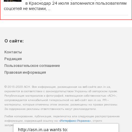
в Краснодар 24 июля запомнился пользователям
соцсетей не местами, ...
О сайте:
Контакты
Редакция
Пользовательское соглашение
Правовая информация
© 2015-2020 АСН. Вся информация, размещенная на веб-сайте asn.in.ua,
охраняется в соответствии с законодательством Украины об авторском праве.
Републикация материалов и фотографий, являющихся собственностью «АСН»,
сопровождается кликабельной гиперссылкой на веб-сайт asn.іn.ua. PR –
материалы, которые отмечены этим знаком, размещены на правах рекламы.
За содержание рекламы ответственность несут рекламодатели.
Любое копирование, публикация, перепечатка или следующее распространение
информации, содержащей ссылку на
«Интерфакс-Украина»
, строго
запрещается.
http://asn.in.ua wants to: