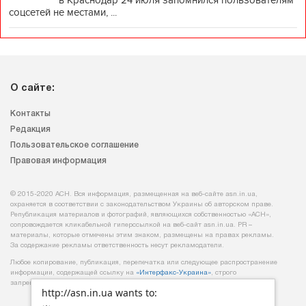
в Краснодар 24 июля запомнился пользователям
соцсетей не местами, ...
О сайте:
Контакты
Редакция
Пользовательское соглашение
Правовая информация
© 2015-2020 АСН. Вся информация, размещенная на веб-сайте asn.in.ua,
охраняется в соответствии с законодательством Украины об авторском праве.
Републикация материалов и фотографий, являющихся собственностью «АСН»,
сопровождается кликабельной гиперссылкой на веб-сайт asn.іn.ua. PR –
материалы, которые отмечены этим знаком, размещены на правах рекламы.
За содержание рекламы ответственность несут рекламодатели.
Любое копирование, публикация, перепечатка или следующее распространение
информации, содержащей ссылку на
«Интерфакс-Украина»
, строго
запрещается.
http://asn.in.ua wants to: