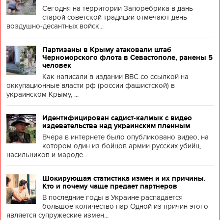
Сегодня на территории Запоребрика в дань
старой советской традиции отмечают день
воздушно-десантных войск...
Партизаны в Крыму атаковали штаб
Черноморского флота в Севастополе, ранены 5
человек
Как написали в издании BBC со ссылкой на
оккупационные власти рф (россии фашистской) в
украинском Крыму, ...
Идентифицирован садист-калмык с видео
издевательства над украинским пленным
Вчера в интернете было опубликовано видео, на
котором один из бойцов армии русских убийц,
насильников и мароде...
Шокирующая статистика измен и их причины.
Кто и почему чаще предает партнеров
В последние годы в Украине распадается
большое количество пар Одной из причин этого
является супружеские измен...