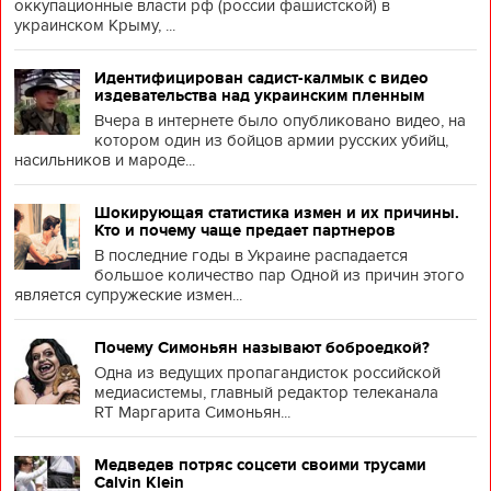
оккупационные власти рф (россии фашистской) в
украинском Крыму, ...
Идентифицирован садист-калмык с видео
издевательства над украинским пленным
Вчера в интернете было опубликовано видео, на
котором один из бойцов армии русских убийц,
насильников и мароде...
Шокирующая статистика измен и их причины.
Кто и почему чаще предает партнеров
В последние годы в Украине распадается
большое количество пар Одной из причин этого
является супружеские измен...
Почему Симоньян называют боброедкой?
Одна из ведущих пропагандисток российской
медиасистемы, главный редактор телеканала
RT Маргарита Симоньян...
Медведев потряс соцсети своими трусами
Calvin Klein