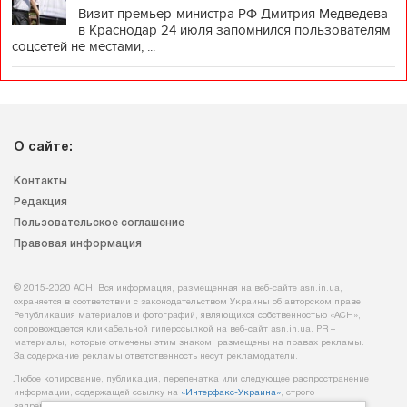
Визит премьер-министра РФ Дмитрия Медведева
в Краснодар 24 июля запомнился пользователям
соцсетей не местами, ...
О сайте:
Контакты
Редакция
Пользовательское соглашение
Правовая информация
© 2015-2020 АСН. Вся информация, размещенная на веб-сайте asn.in.ua,
охраняется в соответствии с законодательством Украины об авторском праве.
Републикация материалов и фотографий, являющихся собственностью «АСН»,
сопровождается кликабельной гиперссылкой на веб-сайт asn.іn.ua. PR –
материалы, которые отмечены этим знаком, размещены на правах рекламы.
За содержание рекламы ответственность несут рекламодатели.
Любое копирование, публикация, перепечатка или следующее распространение
информации, содержащей ссылку на
«Интерфакс-Украина»
, строго
запрещается.