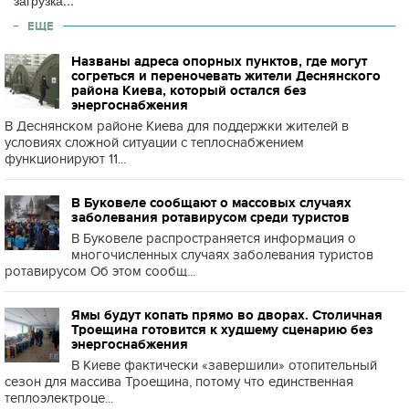
загрузка...
ЕЩЕ
Названы адреса опорных пунктов, где могут
согреться и переночевать жители Деснянского
района Киева, который остался без
энергоснабжения
В Деснянском районе Киева для поддержки жителей в
условиях сложной ситуации с теплоснабжением
функционируют 11...
В Буковеле сообщают о массовых случаях
заболевания ротавирусом среди туристов
В Буковеле распространяется информация о
многочисленных случаях заболевания туристов
ротавирусом Об этом сообщ...
Ямы будут копать прямо во дворах. Столичная
Троещина готовится к худшему сценарию без
энергоснабжения
В Киеве фактически «завершили» отопительный
сезон для массива Троещина, потому что единственная
теплоэлектроце...