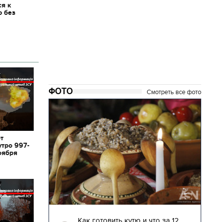
ся к
ю без
ФОТО
Смотреть все фото
от
утро 997-
оября
04.01.2018 | 17:16
глядят
Как готовить кутю и что за 12