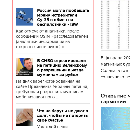
Россия могла пообещать
Ирану истребители
Су-35 в обмен на
беспилотники - ISW
Как отмечают аналитики, после
сообщений OSINT-расследователей
(аналитики информации из
открытых источников) о ...
В феврале 202
В СНБО отреагировали
магнитных бур
на петицию Зеленскому
о разрешении выезда
Солнца, в том
мужчинам за рубеж
солнечного ве
На днях зарегистрированная на
Согласно прог
сайте Президента Украины петиция,
об
требующая разрешить мужчинам
Открытие ч
мобилизационного ...
гармонии
Что не берут и не дают в
долг, чтобы не потерять
свое счастье
У каждой вещи