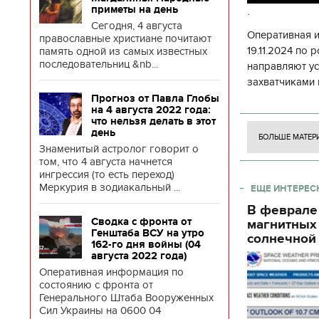
приметы на день
.
Сегодня, 4 августа
Оперативная 
православные христиане почитают
19.11.2024 по
память одной из самых известных
последовательниц &nb...
направляют у
захватчиками 
боевого потен
Прогноз от Павла Глобы
на 4 августа 2022 года:
боевых ст
что нельзя делать в этот
день
БОЛЬШЕ МАТЕР
Знаменитый астролог говорит о
том, что 4 августа начнется
ингрессия (то есть переход)
Меркурия в зодиакальный ...
ЕЩЕ ИНТЕРЕС
В феврале
Сводка с фронта от
магнитных
Генштаба ВСУ на утро
солнечной 
162-го дня войны (04
августа 2022 года)
Оперативная информация по
состоянию с фронта от
Генерального Штаба Вооруженных
Сил Украины на 0600 04