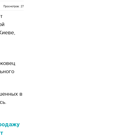
Просмотров: 27
т
ой
Киеве,
рковец
льного
ршенных в
сь.
продажу
ит