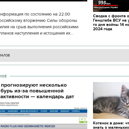
декорации к фильму
"Сторожевая застава
информация по состоянию на 22.00
Сводка с фронта 
Генштаба ВСУ на 
 российскому вторжению Силы обороны
го дня войны 14 н
силия на срыв выполнения российскими
2024 года
планов наступления и истощения их
циала. С начала суток произошло 130
ИАЛОВ
НОЕ
 прогнозируют несколько
 бурь из-за повышенной
активности — календарь дат
Котенок в доме: ч
знать о маленьки