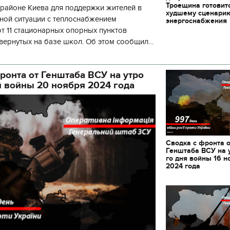
Троещина готовит
районе Киева для поддержки жителей в
худшему сценари
ной ситуации с теплоснабжением
энергоснабжения
 11 стационарных опорных пунктов
вернутых на базе школ. Об этом сообщил
кой районной в городе Киеве
ой а
ронта от Генштаба ВСУ на утро
я войны 20 ноября 2024 года
Сводка с фронта 
Генштаба ВСУ на 
го дня войны 16 н
2024 года
11.10.2017 | 16:22
Времена Руси: как вы