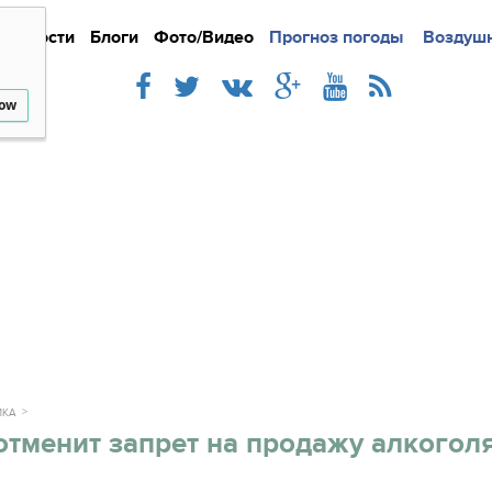
Новости
Блоги
Фото/Видео
Подробно
Прогноз погоды
Новости
Интерв
Воздушн
low
ИКА
отменит запрет на продажу алкогол