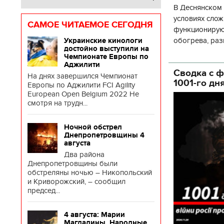
В Деснянском 
условиях слож
САМОЕ ЧИТАЕМОЕ СЕГОДНЯ
функционируют
обогрева, раз
Украинские кинологи
достойно выступили на
глава Деснянс
Чемпионате Европы по
государственн
Аджилити
Сводка с ф
На днях завершился Чемпионат
1001-го дн
Европы по Аджилити FCI Agility
European Open Belgium 2022 Не
смотря на трудн...
Ночной обстрел
Днепропетровщины 4
августа
Два района
Днепропетровщины были
обстреляны ночью – Никопольский
и Криворожский, – сообщил
председ...
4 августа: Марии
Магдалины. Народные