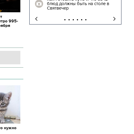
блюд должны быть на столе в
"
Святвечер
от
утро 995-
оября
то нужно
х