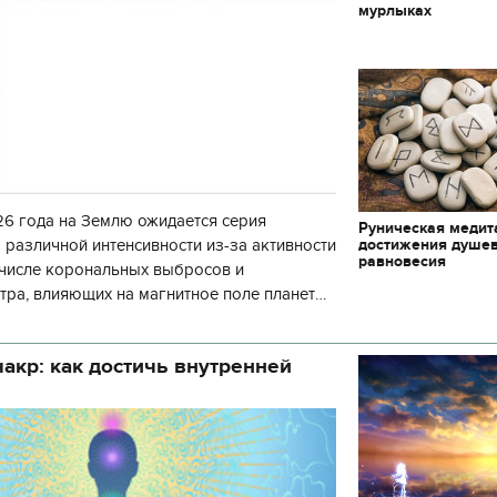
мурлыках
6 года на Землю ожидается серия
Руническая медит
достижения душе
 различной интенсивности из-за активности
равновесия
 числе корональных выбросов и
тра, влияющих на магнитное поле планеты.
нозу космической погоды, геомагнитная
акр: как достичь внутренней