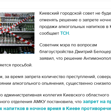
Киевский городской совет не буде
отменять решение о запрете ночн
продажи алкогольных напитков в 
сообщает
ТСН
.
Советник мэра по вопросам
благоустройства Дмитрий Белоце
заявил, что решение Антимонопо
яется просьбой.
м, за время запрета количество преступлений, сове
оянии алкогольного опьянения, существенно снизило
о административная коллегия Киевского областного
ьного отделения АМКУ постановила, что
запрет на 
х напитков в ночное время в Киеве противореч