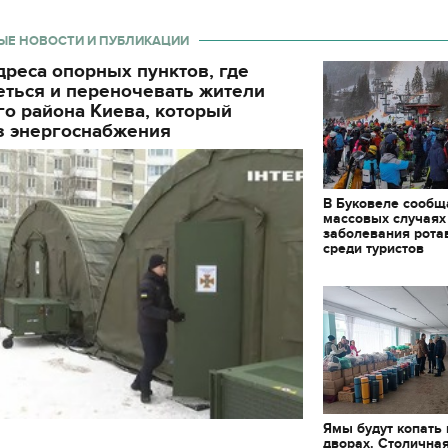
ЫЕ НОВОСТИ И ПУБЛИКАЦИИ
реса опорных пунктов, где
еться и переночевать жители
о района Киева, который
з энергоснабжения
В Буковеле сообщ
массовых случаях
заболевания рота
среди туристов
Ямы будут копать
дворах. Столична