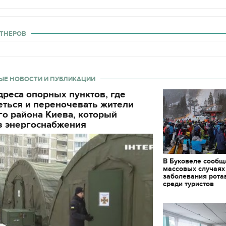
ТНЕРОВ
ЫЕ НОВОСТИ И ПУБЛИКАЦИИ
реса опорных пунктов, где
еться и переночевать жители
о района Киева, который
з энергоснабжения
В Буковеле сообщ
массовых случаях
заболевания рота
среди туристов
11.10.2017 | 16:22
Времена Руси: как вы