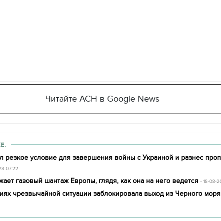
Читайте АСН в Google News
Е.
л резкое условие для завершения войны с Украиной и разнес проп
23 07:22
ает газовый шантаж Европы, глядя, как она на него ведется
- 18-08-
виях чрезвычайной ситуации заблокировала выход из Черного моря