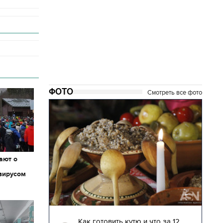
ФОТО
Смотреть все фото
ают о
вирусом
04.01.2018 | 17:16
глядят
Как готовить кутю и что за 12