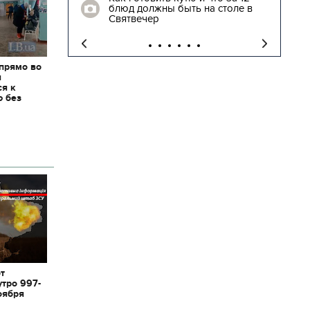
блюд должны быть на столе в
"
Святвечер
 прямо во
я
ся к
ю без
от
утро 997-
оября