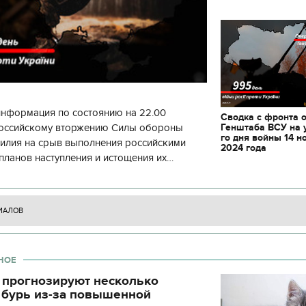
информация по состоянию на 22.00
Сводка с фронта 
Генштаба ВСУ на 
 российскому вторжению Силы обороны
го дня войны 14 н
силия на срыв выполнения российскими
2024 года
планов наступления и истощения их
циала. С начала суток произошло 130
ИАЛОВ
НОЕ
 прогнозируют несколько
 бурь из-за повышенной