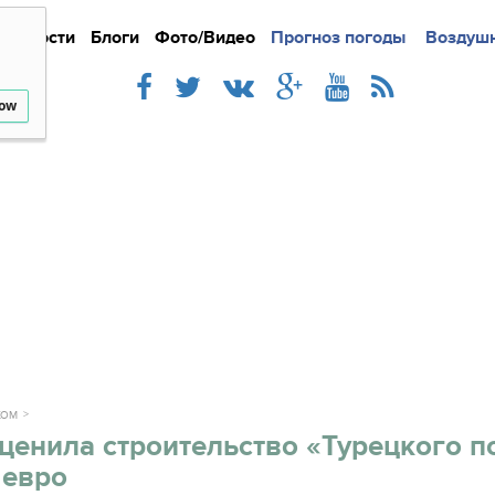
Новости
Блоги
Фото/Видео
Подробно
Прогноз погоды
Новости
Интерв
Воздушн
low
ЖОМ
ценила строительство «Турецкого п
 евро