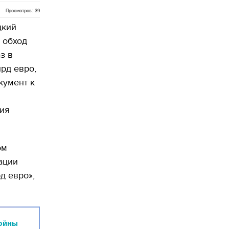
Просмотров: 39
цкий
в обход
з в
лрд евро,
кумент к
ия
ом
ации
д евро»,
ойны