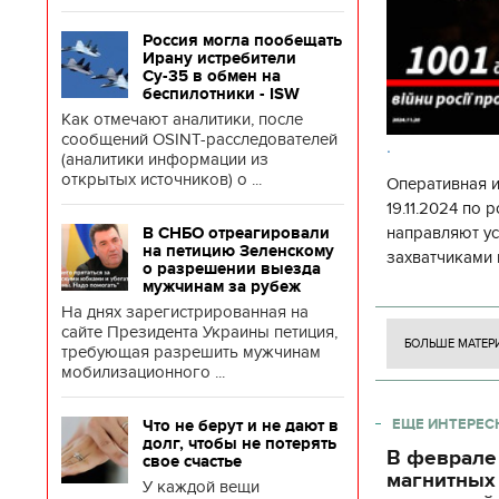
Россия могла пообещать
Ирану истребители
Су-35 в обмен на
беспилотники - ISW
Как отмечают аналитики, после
сообщений OSINT-расследователей
.
(аналитики информации из
открытых источников) о ...
Оперативная 
19.11.2024 по
направляют у
В СНБО отреагировали
на петицию Зеленскому
захватчиками 
о разрешении выезда
боевого потен
мужчинам за рубеж
боевых ст
На днях зарегистрированная на
сайте Президента Украины петиция,
БОЛЬШЕ МАТЕР
требующая разрешить мужчинам
мобилизационного ...
ЕЩЕ ИНТЕРЕС
Что не берут и не дают в
долг, чтобы не потерять
В феврале
свое счастье
магнитных
У каждой вещи