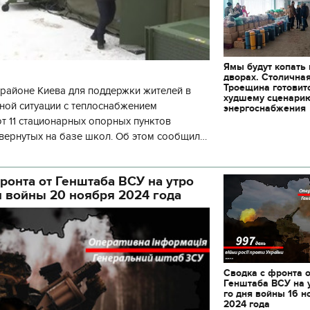
декорации к фильму
"Сторожевая застава
Ямы будут копать
дворах. Столична
Троещина готовит
районе Киева для поддержки жителей в
худшему сценари
ной ситуации с теплоснабжением
энергоснабжения
 11 стационарных опорных пунктов
вернутых на базе школ. Об этом сообщил
кой районной в городе Киеве
ой а
ронта от Генштаба ВСУ на утро
я войны 20 ноября 2024 года
Сводка с фронта 
Генштаба ВСУ на 
го дня войны 16 н
2024 года