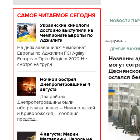
САМОЕ ЧИТАЕМОЕ СЕГОДНЯ
НОВОСТИ ПАР
Украинские кинологи
достойно выступили на
Чемпионате Европы по
загрузка...
Аджилити
На днях завершился Чемпионат
ДРУГИЕ ВАЖН
Европы по Аджилити FCI Agility
Названы ад
European Open Belgium 2022 Не
могут согр
смотря на трудн...
Деснянског
остался бе
Ночной обстрел
Днепропетровщины 4
августа
Два района
Днепропетровщины были
обстреляны ночью – Никопольский
и Криворожский, – сообщил
председ...
4 августа: Марии
Магдалины. Народные