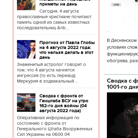
приметы на день
Сегодня, 4 августа
православные христиане почитают
память одной из самых известных
последовательниц &nb...
.
В Деснянском 
Прогноз от Павла Глобы
условиях слож
на 4 августа 2022 года:
что нельзя делать в этот
функционируют
день
обогрева, раз
Знаменитый астролог говорит о
глава Деснянс
том, что 4 августа начнется
государственн
ингрессия (то есть переход)
Сводка с ф
Меркурия в зодиакальный ...
1001-го дн
Сводка с фронта от
Генштаба ВСУ на утро
162-го дня войны (04
августа 2022 года)
Оперативная информация по
состоянию с фронта от
Генерального Штаба Вооруженных
Сил Украины на 0600 04