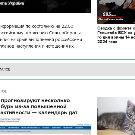
декорации к фильму
"Сторожевая застава
информация по состоянию на 22.00
Сводка с фронта 
Генштаба ВСУ на 
 российскому вторжению Силы обороны
го дня войны 14 н
силия на срыв выполнения российскими
2024 года
планов наступления и истощения их
циала. С начала суток произошло 130
ИАЛОВ
НОЕ
 прогнозируют несколько
 бурь из-за повышенной
активности — календарь дат