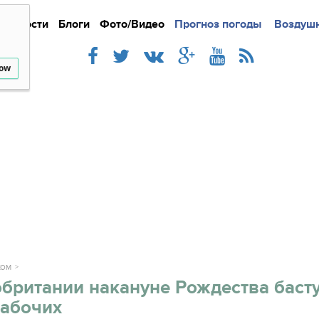
Новости
Блоги
Фото/Видео
Подробно
Прогноз погоды
Новости
Интерв
Воздушн
low
ЖОМ
британии накануне Рождества баст
рабочих