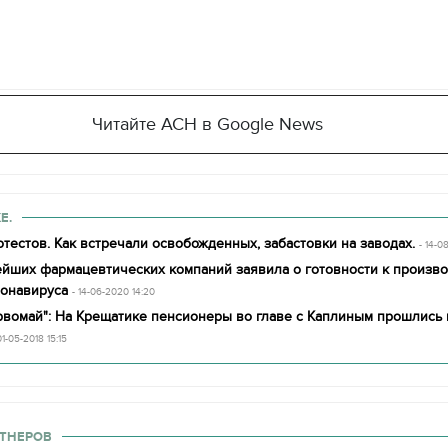
Читайте АСН в Google News
Е.
тестов. Как встречали освобожденных, забастовки на заводах.
- 14-0
ейших фармацевтических компаний заявила о готовности к произво
ронавируса
- 14-06-2020 14:20
ервомай": На Крещатике пенсионеры во главе с Каплиным прошлись
01-05-2018 15:15
ТНЕРОВ