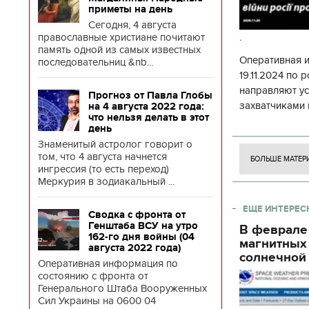
приметы на день
Сегодня, 4 августа
.
православные христиане почитают
память одной из самых известных
Оперативная 
последовательниц &nb...
19.11.2024 по
направляют у
Прогноз от Павла Глобы
захватчиками 
на 4 августа 2022 года:
что нельзя делать в этот
боевого потен
день
боевых ст
Знаменитый астролог говорит о
том, что 4 августа начнется
БОЛЬШЕ МАТЕР
ингрессия (то есть переход)
Меркурия в зодиакальный ...
ЕЩЕ ИНТЕРЕС
Сводка с фронта от
Генштаба ВСУ на утро
В феврале
162-го дня войны (04
магнитных
августа 2022 года)
солнечной 
Оперативная информация по
состоянию с фронта от
Генерального Штаба Вооруженных
Сил Украины на 0600 04