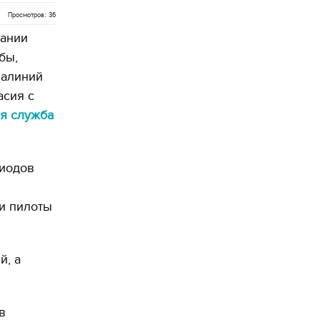
Просмотров: 36
тании
бы,
иалиний
асия с
ая служба
риодов
,
и пилоты
й, а
в