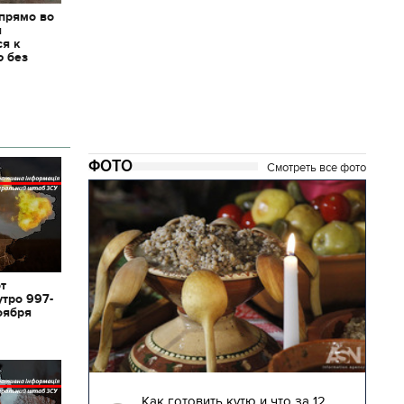
 прямо во
я
ся к
ю без
ФОТО
Смотреть все фото
от
утро 997-
оября
04.01.2018 | 17:16
глядят
Как готовить кутю и что за 12