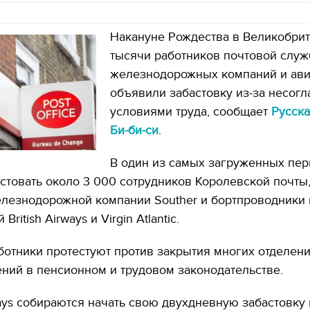
Накануне Рождества в Великобри
тысячи работников почтовой служ
железнодорожных компаний и ав
объявили забастовку из-за несогл
условиями труда, сообщает
Русск
Би-би-си
.
В один из самых загруженных пе
астовать около 3 000 сотрудников Королевской почты
елезнодорожной компании Souther и бортпроводники 
ritish Airways и Virgin Atlantic.
отники протестуют против закрытия многих отделени
ний в пенсионном и трудовом законодательстве.
rways собираются начать свою двухдневную забастовку 