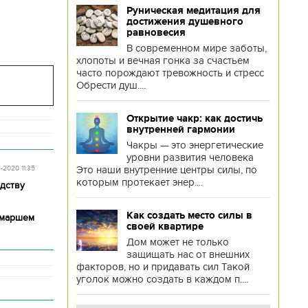
Руническая медитация для
достижения душевного
равновесия
В современном мире заботы,
хлопоты и вечная гонка за счастьем
часто порождают тревожность и стресс
Обрести душ....
Открытие чакр: как достичь
внутренней гармонии
Чакры — это энергетические
уровни развития человека
Это наши внутренние центры силы, по
8-2020 11:35
которым протекает энер....
дству
Как создать место силы в
 маршем
своей квартире
Дом может не только
защищать нас от внешних
факторов, но и придавать сил Такой
уголок можно создать в каждом п....