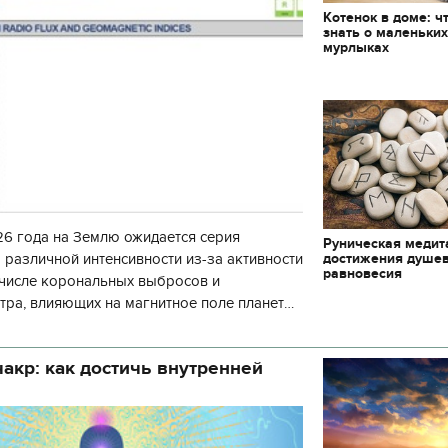
Котенок в доме: ч
знать о маленьки
мурлыках
6 года на Землю ожидается серия
Руническая медит
достижения душе
 различной интенсивности из-за активности
равновесия
 числе корональных выбросов и
тра, влияющих на магнитное поле планеты.
нозу космической погоды, геомагнитная
акр: как достичь внутренней