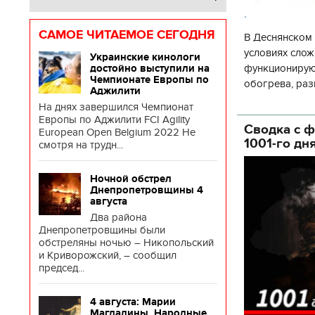
.
САМОЕ ЧИТАЕМОЕ СЕГОДНЯ
В Деснянском 
условиях слож
Украинские кинологи
функционируют
достойно выступили на
Чемпионате Европы по
обогрева, раз
Аджилити
глава Деснянс
На днях завершился Чемпионат
государственн
Европы по Аджилити FCI Agility
Сводка с ф
European Open Belgium 2022 Не
1001-го дн
смотря на трудн...
Ночной обстрел
Днепропетровщины 4
августа
Два района
Днепропетровщины были
обстреляны ночью – Никопольский
и Криворожский, – сообщил
председ...
4 августа: Марии
Магдалины. Народные