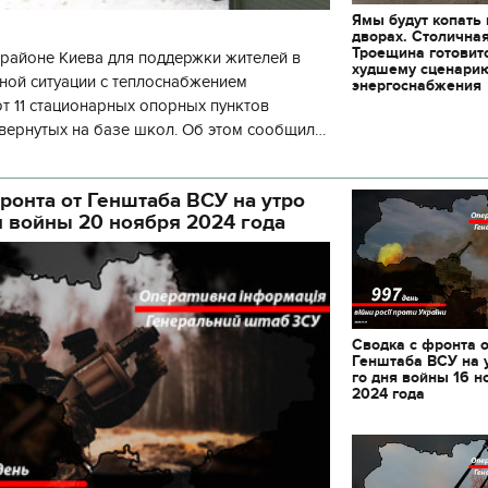
Ямы будут копать
дворах. Столична
Троещина готовит
районе Киева для поддержки жителей в
худшему сценари
ной ситуации с теплоснабжением
энергоснабжения
 11 стационарных опорных пунктов
вернутых на базе школ. Об этом сообщил
кой районной в городе Киеве
ой а
ронта от Генштаба ВСУ на утро
я войны 20 ноября 2024 года
Сводка с фронта 
Генштаба ВСУ на 
го дня войны 16 н
2024 года
11.10.2017 | 16:22
Времена Руси: как вы