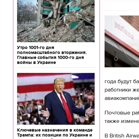
Утро 1001-го дня
полномасштабного вторжения.
Главные события 1000-го дня
войны в Украине
года будут б
работники ж
авиакомпаний В
Почтовые раб
также измене
Ключевые назначения в команде
Трампа: их позиции по Украине и
В Вritish Ai