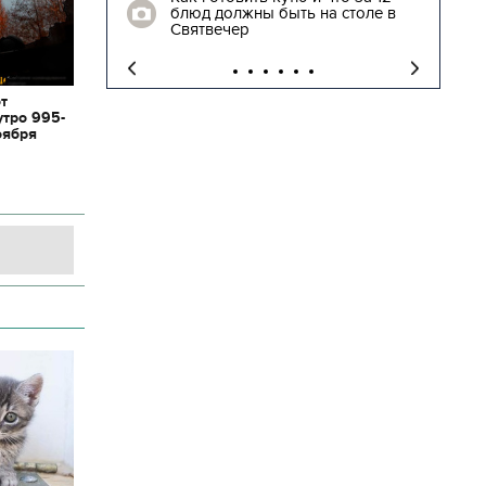
блюд должны быть на столе в
"
Святвечер
от
утро 995-
оября