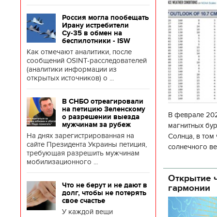
Россия могла пообещать
Ирану истребители
Су-35 в обмен на
беспилотники - ISW
Как отмечают аналитики, после
сообщений OSINT-расследователей
(аналитики информации из
открытых источников) о ...
В СНБО отреагировали
на петицию Зеленскому
В феврале 202
о разрешении выезда
мужчинам за рубеж
магнитных бур
На днях зарегистрированная на
Солнца, в том
сайте Президента Украины петиция,
солнечного ве
требующая разрешить мужчинам
Согласно прог
мобилизационного ...
об
Открытие ч
Что не берут и не дают в
гармонии
долг, чтобы не потерять
свое счастье
У каждой вещи