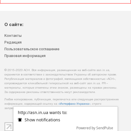
О сайте:
Контакты
Редакция
Пользовательское соглашение
Правовая информация
© 2015-2020 АСН. Вся информация, размещенная на веб-сайте asn.in.ua,
охраняется в соответствии с законодательством Украины об авторском праве.
Републикация материалов и фотографий, являющихся собственностью «АСН»,
сопровождается кликабельной гиперссылкой на веб-сайт asn.іn.ua. PR –
материалы, которые отмечены этим знаком, размещены на правах рекламы.
За содержание рекламы ответственность несут рекламодатели.
Любое копирование, публикация, перепечатка или следующее распространение
информации, содержащей ссылку на
«Интерфакс-Украина»
, строго
запрещается.
http://asn.in.ua wants to:
Show notifications
Powered by SendPulse