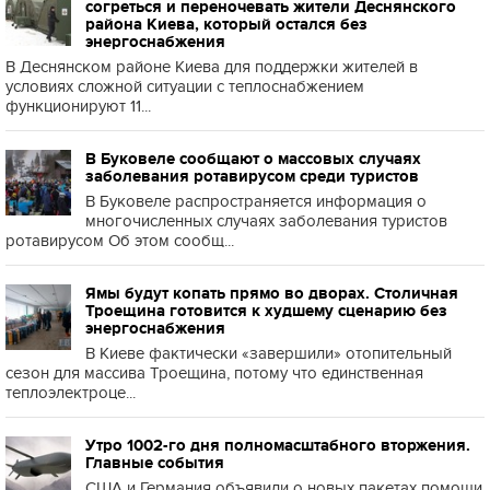
согреться и переночевать жители Деснянского
района Киева, который остался без
энергоснабжения
В Деснянском районе Киева для поддержки жителей в
условиях сложной ситуации с теплоснабжением
функционируют 11...
В Буковеле сообщают о массовых случаях
заболевания ротавирусом среди туристов
В Буковеле распространяется информация о
многочисленных случаях заболевания туристов
ротавирусом Об этом сообщ...
Ямы будут копать прямо во дворах. Столичная
Троещина готовится к худшему сценарию без
энергоснабжения
В Киеве фактически «завершили» отопительный
сезон для массива Троещина, потому что единственная
теплоэлектроце...
Утро 1002-го дня полномасштабного вторжения.
Главные события
США и Германия объявили о новых пакетах помощи