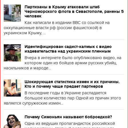
Партизаны в Крыму атаковали штаб
Черноморского флота в Севастополе, ранены 5
человек
Как написали в издании BBC со ссылкой на
оккупационные власти рф (россии фашистской) в
украинском Крыму, ...
Идентифицирован садист-калмык с видео
издевательства над украинским пленным
Вчера в интернете было опубликовано видео, на
котором один из бойцов армии русских убийц,
насильников и мароде...
Шокирующая статистика измен и их причины.
Кто и почему чаще предает партнеров
В последние годы в Украине распадается
большое количество пар Одной из причин этого
является супружеские измен...
Почему Симоньян называют боброедкой?
Одна из ведущих пропагандисток российской