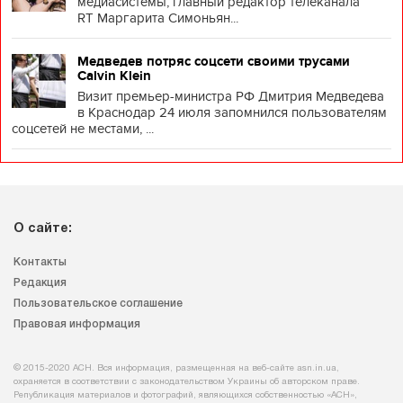
медиасистемы, главный редактор телеканала
RT Маргарита Симоньян...
Медведев потряс соцсети своими трусами
Calvin Klein
Визит премьер-министра РФ Дмитрия Медведева
в Краснодар 24 июля запомнился пользователям
соцсетей не местами, ...
О сайте:
Контакты
Редакция
Пользовательское соглашение
Правовая информация
© 2015-2020 АСН. Вся информация, размещенная на веб-сайте asn.in.ua,
охраняется в соответствии с законодательством Украины об авторском праве.
Републикация материалов и фотографий, являющихся собственностью «АСН»,