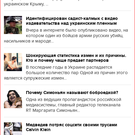
украинском Крыму, ...
Идентифицирован садист-калмык с видео
издевательства над украинским пленным
Вчера в интернете было опубликовано видео, на
котором один из бойцов армии русских убийц,
насильников и мароде...
Шокирующая статистика измен и их причины.
Кто и почему чаще предает партнеров
В последние годы в Украине распадается
большое количество пар Одной из причин этого
является супружеские измен...
Почему Симоньян называют боброедкой?
Одна из ведущих пропагандисток российской
медиасистемы, главный редактор телеканала
RT Маргарита Симоньян...
Медведев потряс соцсети своими трусами
Calvin Klein