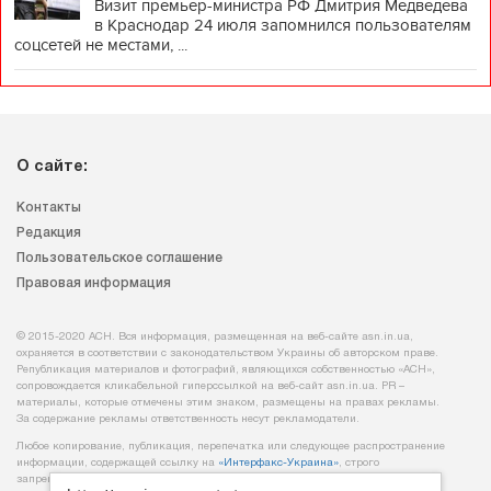
Визит премьер-министра РФ Дмитрия Медведева
в Краснодар 24 июля запомнился пользователям
соцсетей не местами, ...
О сайте:
Контакты
Редакция
Пользовательское соглашение
Правовая информация
© 2015-2020 АСН. Вся информация, размещенная на веб-сайте asn.in.ua,
охраняется в соответствии с законодательством Украины об авторском праве.
Републикация материалов и фотографий, являющихся собственностью «АСН»,
сопровождается кликабельной гиперссылкой на веб-сайт asn.іn.ua. PR –
материалы, которые отмечены этим знаком, размещены на правах рекламы.
За содержание рекламы ответственность несут рекламодатели.
Любое копирование, публикация, перепечатка или следующее распространение
информации, содержащей ссылку на
«Интерфакс-Украина»
, строго
запрещается.