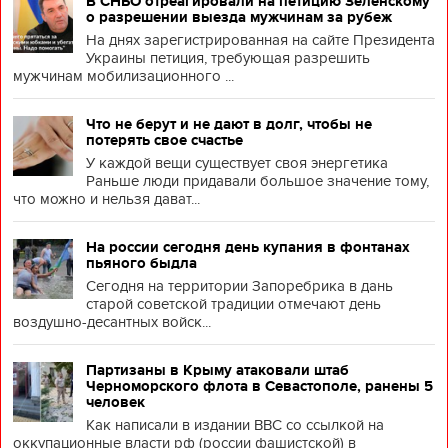
В СНБО отреагировали на петицию Зеленскому
о разрешении выезда мужчинам за рубеж
На днях зарегистрированная на сайте Президента
Украины петиция, требующая разрешить
мужчинам мобилизационного ...
Что не берут и не дают в долг, чтобы не
потерять свое счастье
У каждой вещи существует своя энергетика
Раньше люди придавали большое значение тому,
что можно и нельзя дават...
На россии сегодня день купания в фонтанах
пьяного быдла
Сегодня на территории Запоребрика в дань
старой советской традиции отмечают день
воздушно-десантных войск...
Партизаны в Крыму атаковали штаб
Черноморского флота в Севастополе, ранены 5
человек
Как написали в издании BBC со ссылкой на
оккупационные власти рф (россии фашистской) в