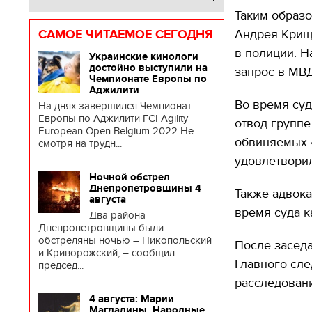
Таким образ
Андрея Крище
САМОЕ ЧИТАЕМОЕ СЕГОДНЯ
в полиции. Н
Украинские кинологи
достойно выступили на
запрос в МВД
Чемпионате Европы по
Аджилити
Во время су
На днях завершился Чемпионат
Европы по Аджилити FCI Agility
отвод группе
European Open Belgium 2022 Не
обвиняемых «
смотря на трудн...
удовлетворил
Ночной обстрел
Днепропетровщины 4
Также адвока
августа
время суда к
Два района
Днепропетровщины были
обстреляны ночью – Никопольский
После заседа
и Криворожский, – сообщил
Главного сле
председ...
расследован
4 августа: Марии
Магдалины. Народные