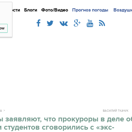
Новости
Блоги
Фото/Видео
Подробно
Прогноз погоды
Новости
Интерв
Воздушн
low
КА
ВАСИЛИЙ ТКАЧУК
 заявляют, что прокуроры в деле о
 студентов сговорились с «экс-