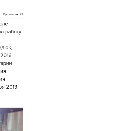
Просмотров: 23
сле
л работу
идюк,
 2016
тарии
ния
ия
ря 2013