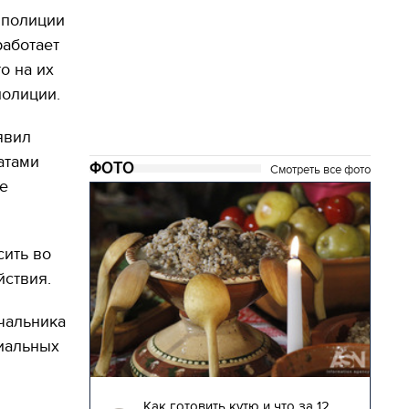
 полиции
работает
о на их
 полиции.
явил
атами
ФОТО
Смотреть все фото
е
сить во
ействия.
чальника
циальных
04.01.2018 | 17:16
глядят
Как готовить кутю и что за 12