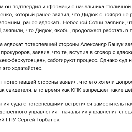
ом он подтвердил информацию начальника столичной
нко, который ранее заявил, что Дидюк с ноября не 
апомним, ранее адвокаты Небесной Сотни заявили, чт
 заявили, что Дидюк, якобы, продолжает работать в
да адвокат потерпевшей стороны Александр Башук за
 прокуроров, заявив, что те, вступив в сговор с адвок
екс-беркутовцев», саботируют процесс. Однако суд н
 это ходатайство.
т потерпевшей стороны заявил, что его хотели допро
ак свидетеля, в то время как КПК запрещает такие д
ния суда с потерпевшими встретился заместитель на
дственного управления - начальник управления спе
ий ГПУ Сергей Горбатюк.
11.10.2017 | 16:22
Времена Руси: как вы