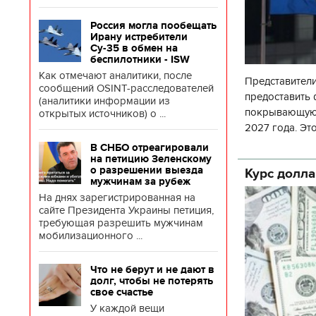
Россия могла пообещать
Ирану истребители
Су-35 в обмен на
беспилотники - ISW
Как отмечают аналитики, после
Представител
сообщений OSINT-расследователей
предоставить
(аналитики информации из
покрывающую 
открытых источников) о ...
2027 года. Эт
Президент Ев
В СНБО отреагировали
сделала такое
на петицию Зеленскому
о разрешении выезда
Курс долла
мужчинам за рубеж
На днях зарегистрированная на
сайте Президента Украины петиция,
требующая разрешить мужчинам
мобилизационного ...
Что не берут и не дают в
долг, чтобы не потерять
свое счастье
У каждой вещи