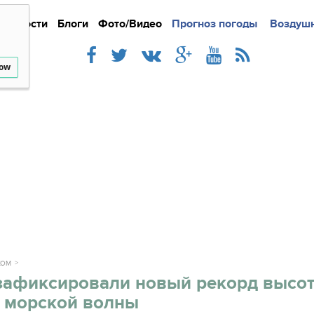
Новости
Блоги
Фото/Видео
Подробно
Прогноз погоды
Новости
Интерв
Воздушн
low
ЖОМ
зафиксировали новый рекорд высо
 морской волны