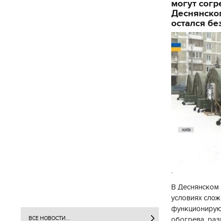
могут согр
Деснянског
остался бе
.
В Деснянском 
условиях слож
функционируют
обогрева, раз
ВСЕ НОВОСТИ...