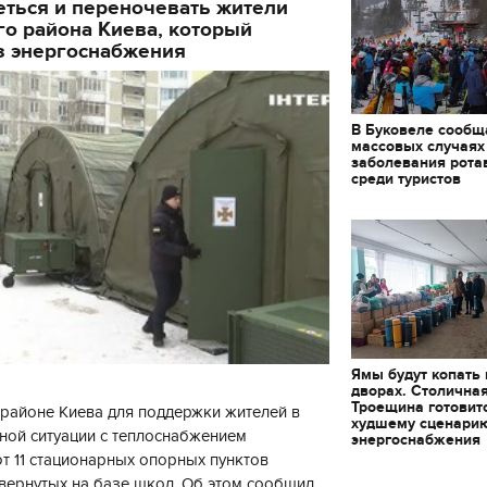
еться и переночевать жители
о района Киева, который
з энергоснабжения
В Буковеле сообщ
массовых случаях
заболевания рота
среди туристов
Ямы будут копать
дворах. Столична
Троещина готовит
районе Киева для поддержки жителей в
худшему сценари
ной ситуации с теплоснабжением
энергоснабжения
 11 стационарных опорных пунктов
вернутых на базе школ. Об этом сообщил