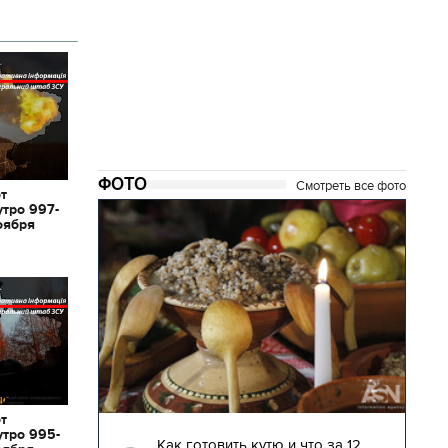
ФОТО
Смотреть все фото
от
утро 997-
оября
от
04.01.2018 | 17:16
утро 995-
глядят
Как готовить кутю и что за 12