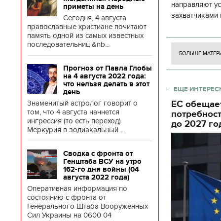
направляют у
приметы на день
захватчиками 
Сегодня, 4 августа
боевого потен
православные христиане почитают
память одной из самых известных
боевых ст
последовательниц &nb...
БОЛЬШЕ МАТЕР
Прогноз от Павла Глобы
на 4 августа 2022 года:
что нельзя делать в этот
ЕЩЕ ИНТЕРЕС
день
Знаменитый астролог говорит о
ЕС обещае
том, что 4 августа начнется
потребнос
ингрессия (то есть переход)
до 2027 го
Меркурия в зодиакальный ...
Сводка с фронта от
Генштаба ВСУ на утро
162-го дня войны (04
августа 2022 года)
Оперативная информация по
состоянию с фронта от
Генерального Штаба Вооруженных
Сил Украины на 0600 04