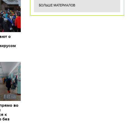
БОЛЬШЕ МАТЕРИАЛОВ
ают о
вирусом
 прямо во
я
ся к
ю без