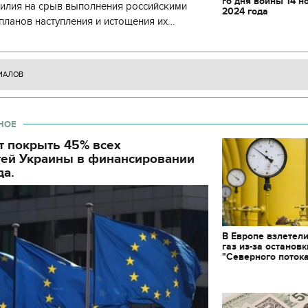
го дня войны 14 н
силия на срыв выполнения российскими
декорации к фильму
2024 года
"Сторожевая застава
планов наступления и истощения их
циала. С начала суток произошло 130
ИАЛОВ
НОЕ
т покрыть 45% всех
тей Украины в финансировании
да.
В Европе взлетел
газ из-за остановк
"Северного поток