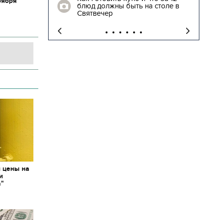
оября
блюд должны быть на столе в
"
Святвечер
и цены на
и
а"