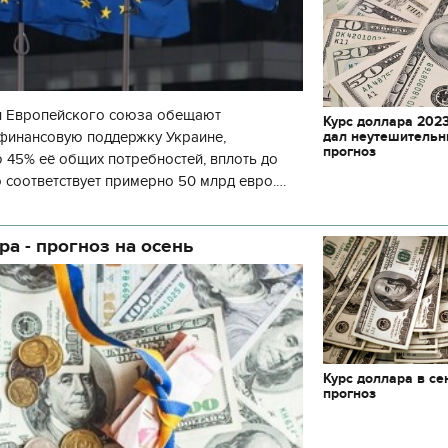
и Европейского союза обещают
Курс доллара 2023
дал неутешитель
 финансовую поддержку Украине,
прогноз
45% её общих потребностей, вплоть до
о соответствует примерно 50 млрд евро.
ропейской комиссии Урсула фон дер Ляен
ра - прогноз на осень
Курс доллара в се
прогноз