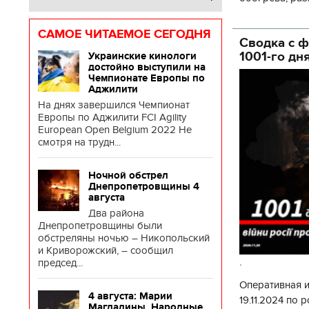
глава Деснянс
государственн
САМОЕ ЧИТАЕМОЕ СЕГОДНЯ
Сводка с ф
1001-го дн
Украинские кинологи
достойно выступили на
Чемпионате Европы по
Аджилити
На днях завершился Чемпионат
Европы по Аджилити FCI Agility
European Open Belgium 2022 Не
смотря на трудн...
Ночной обстрел
Днепропетровщины 4
августа
Два района
Днепропетровщины были
обстреляны ночью – Никопольский
и Криворожский, – сообщил
.
председ...
Оперативная 
4 августа: Марии
19.11.2024 по
Магдалины. Народные