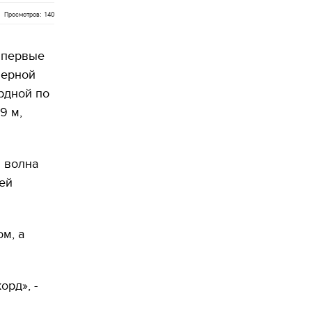
Просмотров: 140
впервые
верной
рдной по
9 м,
 волна
ей
м, а
рд», -