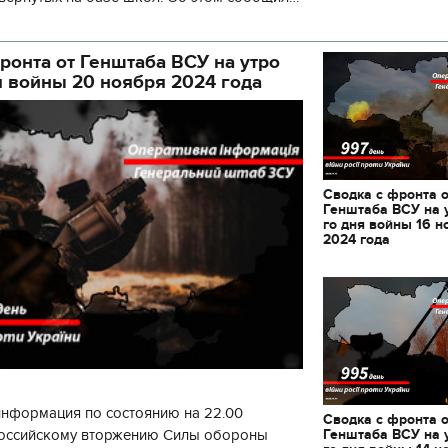
кой районной в городе Киеве
ой а
ронта от Генштаба ВСУ на утро
я войны 20 ноября 2024 года
Сводка с фронта 
Генштаба ВСУ на 
го дня войны 16 н
2024 года
информация по состоянию на 22.00
Сводка с фронта 
11.10.2017 | 16:22
Генштаба ВСУ на 
 российскому вторжению Силы обороны
Времена Руси: как вы