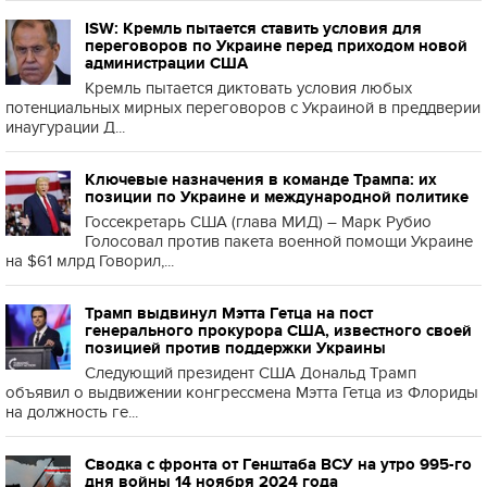
ISW: Кремль пытается ставить условия для
переговоров по Украине перед приходом новой
администрации США
Кремль пытается диктовать условия любых
потенциальных мирных переговоров с Украиной в преддверии
инаугурации Д...
Ключевые назначения в команде Трампа: их
позиции по Украине и международной политике
Госсекретарь США (глава МИД) – Марк Рубио
Голосовал против пакета военной помощи Украине
на $61 млрд Говорил,...
Трамп выдвинул Мэтта Гетца на пост
генерального прокурора США, известного своей
позицией против поддержки Украины
Следующий президент США Дональд Трамп
объявил о выдвижении конгрессмена Мэтта Гетца из Флориды
на должность ге...
Сводка с фронта от Генштаба ВСУ на утро 995-го
дня войны 14 ноября 2024 года