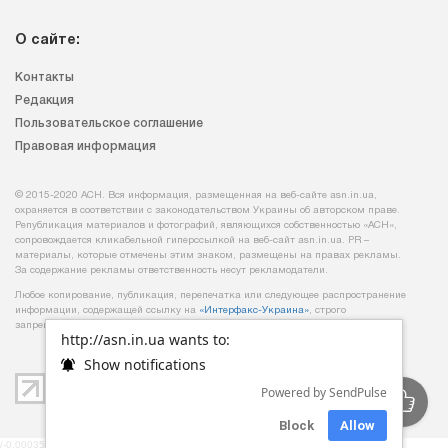
О сайте:
Контакты
Редакция
Пользовательское соглашение
Правовая информация
© 2015-2020 АСН. Вся информация, размещенная на веб-сайте asn.in.ua,
охраняется в соответствии с законодательством Украины об авторском праве.
Републикация материалов и фотографий, являющихся собственностью «АСН»,
сопровождается кликабельной гиперссылкой на веб-сайт asn.іn.ua. PR –
материалы, которые отмечены этим знаком, размещены на правах рекламы.
За содержание рекламы ответственность несут рекламодатели.
Любое копирование, публикация, перепечатка или следующее распространение
информации, содержащей ссылку на
«Интерфакс-Украина»
, строго
запрещается.
http://asn.in.ua wants to:
Show notifications
Powered by SendPulse
Block
Allow
/-0,00035810470581055-/ /-mob-/