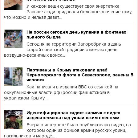
У каждой вещи существует своя энергетика
Раньше люди придавали большое значение тому,
что можно и нельзя дават...
На россии сегодня день купания в фонтанах
пьяного быдла
Сегодня на территории Запоребрика в дань
старой советской традиции отмечают день
воздушно-десантных войск...
Партизаны в Крыму атаковали штаб
Черноморского флота в Севастополе, ранены 5
человек
Как написали в издании BBC со ссылкой на
оккупационные власти рф (россии фашистской) в
украинском Крыму, ...
Идентифицирован садист-калмык с видео
издевательства над украинским пленным
Вчера в интернете было опубликовано видео, на
котором один из бойцов армии русских убийц,
насильников и мароде...