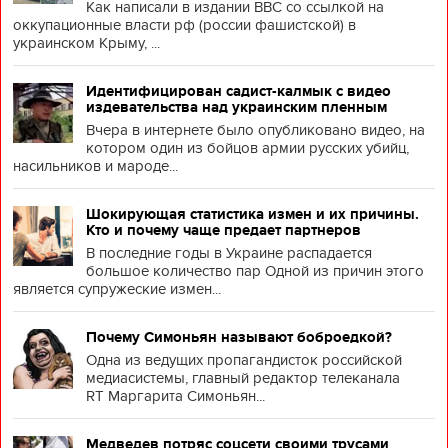
Как написали в издании BBC со ссылкой на
оккупационные власти рф (россии фашистской) в
украинском Крыму, ...
Идентифицирован садист-калмык с видео
издевательства над украинским пленным
Вчера в интернете было опубликовано видео, на
котором один из бойцов армии русских убийц,
насильников и мароде...
Шокирующая статистика измен и их причины.
Кто и почему чаще предает партнеров
В последние годы в Украине распадается
большое количество пар Одной из причин этого
является супружеские измен...
Почему Симоньян называют боброедкой?
Одна из ведущих пропагандисток российской
медиасистемы, главный редактор телеканала
RT Маргарита Симоньян...
Медведев потряс соцсети своими трусами