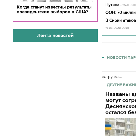
Путина
- 25-03-20
Когда станут известны результаты
президентских выборов в США?
ООН: 70 миллио
В Сирии атако
19-08-2020 08:01
Лента новостей
НОВОСТИ ПАР
загрузка...
ДРУГИЕ ВАЖН
Названы ад
могут согр
Деснянског
остался бе