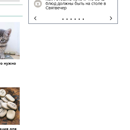
блюд должны быть на столе в
"
Святвечер
то нужно
х
ация для