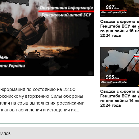
Сводка с фронта 
Генштаба ВСУ на 
го дня войны 16 н
2024 года
информация по состоянию на 22.00
Сводка с фронта 
Генштаба ВСУ на 
 российскому вторжению Силы обороны
го дня войны 14 н
силия на срыв выполнения российскими
2024 года
планов наступления и истощения их
циала. С начала суток произошло 130
11.10.2017 | 16:22
ИАЛОВ
Времена Руси: как вы