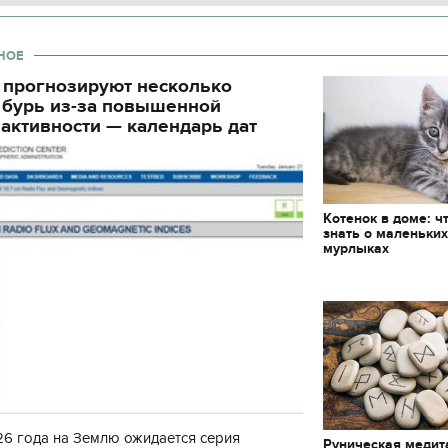
декорации к фильму
"Сторожевая застава
НОЕ
 прогнозируют несколько
 бурь из-за повышенной
активности — календарь дат
Котенок в доме: ч
знать о маленьки
мурлыках
6 года на Землю ожидается серия
Руническая медит