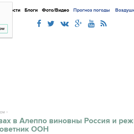
Новости
Блоги
Фото/Видео
Подробно
Прогноз погоды
Новости
Интерв
Воздушн
low
ЖОМ
вах в Алеппо виновны Россия и ре
советник ООН