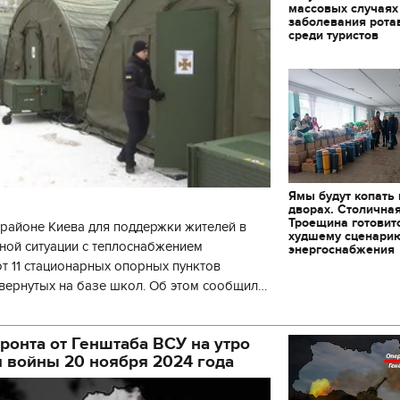
массовых случаях
заболевания рота
среди туристов
Ямы будут копать
дворах. Столична
Троещина готовит
районе Киева для поддержки жителей в
худшему сценари
ной ситуации с теплоснабжением
энергоснабжения
 11 стационарных опорных пунктов
вернутых на базе школ. Об этом сообщил
кой районной в городе Киеве
ой а
ронта от Генштаба ВСУ на утро
я войны 20 ноября 2024 года