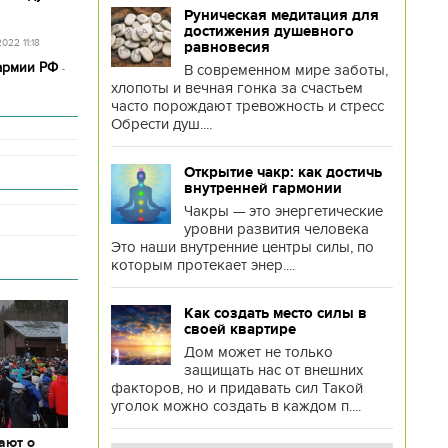
Руническая медитация для
достижения душевного
2022 11:18
равновесия
 армии РФ
В современном мире заботы,
-
хлопоты и вечная гонка за счастьем
часто порождают тревожность и стресс
Обрести душ....
Открытие чакр: как достичь
внутренней гармонии
Чакры — это энергетические
уровни развития человека
Это наши внутренние центры силы, по
которым протекает энер....
Как создать место силы в
своей квартире
Дом может не только
защищать нас от внешних
факторов, но и придавать сил Такой
уголок можно создать в каждом п....
ают о