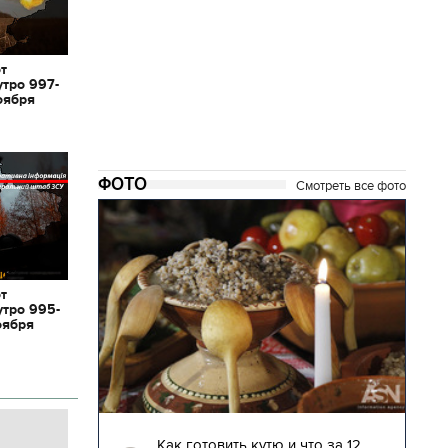
от
утро 997-
оября
ФОТО
Смотреть все фото
от
утро 995-
оября
04.01.2018 | 17:16
глядят
Как готовить кутю и что за 12