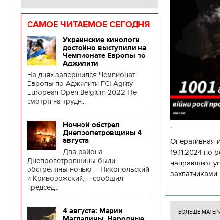
САМОЕ ЧИТАЕМОЕ СЕГОДНЯ
Украинские кинологи
достойно выступили на
Чемпионате Европы по
Аджилити
На днях завершился Чемпионат
Европы по Аджилити FCI Agility
European Open Belgium 2022 Не
смотря на трудн...
.
Ночной обстрел
Днепропетровщины 4
августа
Оперативная 
Два района
19.11.2024 по
Днепропетровщины были
направляют у
обстреляны ночью – Никопольский
захватчиками 
и Криворожский, – сообщил
боевого потен
председ...
боевых ст
4 августа: Марии
БОЛЬШЕ МАТЕР
Магдалины. Народные