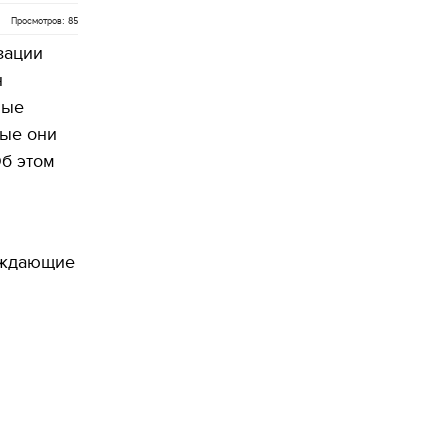
Просмотров: 85
зации
н
ные
рые они
б этом
беждающие