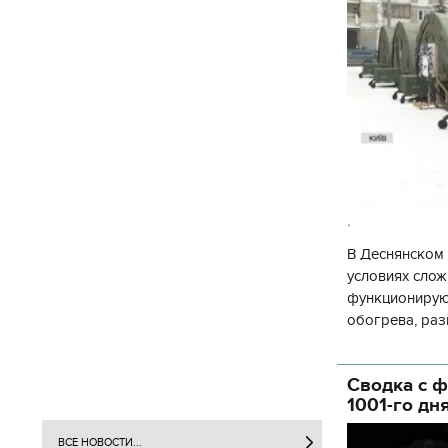
.
В Деснянском 
условиях слож
функционируют
обогрева, раз
глава Деснянс
государственн
Сводка с ф
1001-го дн
ВСЕ НОВОСТИ...