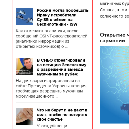
магнитных бур
Солнца, в том
Россия могла пообещать
Ирану истребители
солнечного ве
Су-35 в обмен на
Согласно прог
беспилотники - ISW
об
Как отмечают аналитики, после
Открытие ч
сообщений OSINT-расследователей
гармонии
(аналитики информации из
открытых источников) о ...
В СНБО отреагировали
на петицию Зеленскому
о разрешении выезда
мужчинам за рубеж
На днях зарегистрированная на
сайте Президента Украины петиция,
требующая разрешить мужчинам
мобилизационного ...
Что не берут и не дают в
долг, чтобы не потерять
свое счастье
У каждой вещи