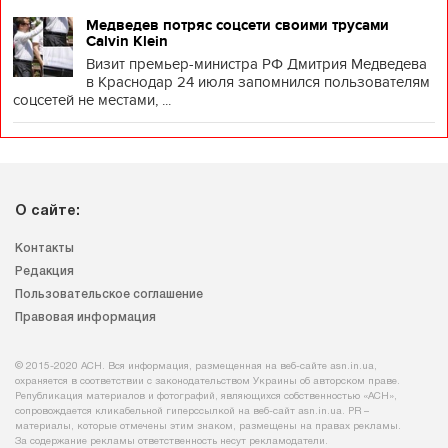
Медведев потряс соцсети своими трусами
Calvin Klein
Визит премьер-министра РФ Дмитрия Медведева
в Краснодар 24 июля запомнился пользователям
соцсетей не местами, ...
О сайте:
Контакты
Редакция
Пользовательское соглашение
Правовая информация
© 2015-2020 АСН. Вся информация, размещенная на веб-сайте asn.in.ua,
охраняется в соответствии с законодательством Украины об авторском праве.
Републикация материалов и фотографий, являющихся собственностью «АСН»,
сопровождается кликабельной гиперссылкой на веб-сайт asn.іn.ua. PR –
материалы, которые отмечены этим знаком, размещены на правах рекламы.
За содержание рекламы ответственность несут рекламодатели.