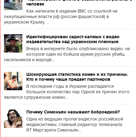
человек
Как написали в издании BBC со ссылкой на
оккупационные власти рф (россии фашистской) в
украинском Крыму, ...
Идентифицирован садист-калмык с видео
издевательства над украинским пленным
Вчера в интернете было опубликовано видео, на
котором один из бойцов армии русских убийц,
насильников и мароде...
Шокирующая статистика измен и их причины.
Кто и почему чаще предает партнеров
В последние годы в Украине распадается
большое количество пар Одной из причин этого
является супружеские измен...
Почему Симоньян называют боброедкой?
Одна из ведущих пропагандисток российской
медиасистемы, главный редактор телеканала
RT Маргарита Симоньян...