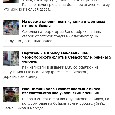
У каждой вещи существует своя энергетика
Раньше люди придавали большое значение тому,
что можно и нельзя дават...
На россии сегодня день купания в фонтанах
пьяного быдла
Сегодня на территории Запоребрика в дань
старой советской традиции отмечают день
воздушно-десантных войск...
Партизаны в Крыму атаковали штаб
Черноморского флота в Севастополе, ранены 5
человек
Как написали в издании BBC со ссылкой на
оккупационные власти рф (россии фашистской) в
украинском Крыму, ...
Идентифицирован садист-калмык с видео
издевательства над украинским пленным
Вчера в интернете было опубликовано видео, на
котором один из бойцов армии русских убийц,
насильников и мароде...