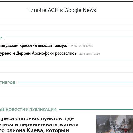
Читайте АСН в Google News
Е.
ливудская красотка выходит замуж
- 06-02-2019 12:48
ренс и Даррен Аронофски расстались
- 23-11-2017 13:26
ТНЕРОВ
ЫЕ НОВОСТИ И ПУБЛИКАЦИИ
реса опорных пунктов, где
еться и переночевать жители
о района Киева, который