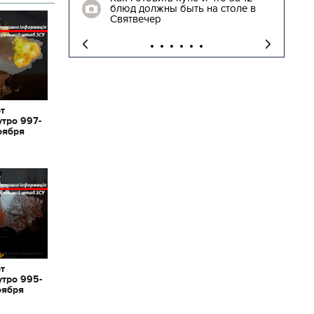
блюд должны быть на столе в
"
Святвечер
от
утро 997-
оября
от
утро 995-
оября