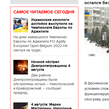
остался бе
САМОЕ ЧИТАЕМОЕ СЕГОДНЯ
Украинские кинологи
достойно выступили на
Чемпионате Европы по
Аджилити
На днях завершился Чемпионат
Европы по Аджилити FCI Agility
European Open Belgium 2022 Не
смотря на трудн...
Ночной обстрел
Днепропетровщины 4
августа
.
Два района
Днепропетровщины были
В Деснянском 
обстреляны ночью – Никопольский
и Криворожский, – сообщил
условиях слож
председ...
функционируют
обогрева, раз
4 августа: Марии
глава Деснянс
Магдалины. Народные