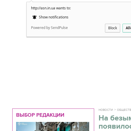
http://asn.in.ua wants to:
Подробно
Show notifications
Powered by SendPulse
Block
Al
НОВОСТИ
ОБЩЕСТ
ВЫБОР РЕДАКЦИИ
На безы
появило