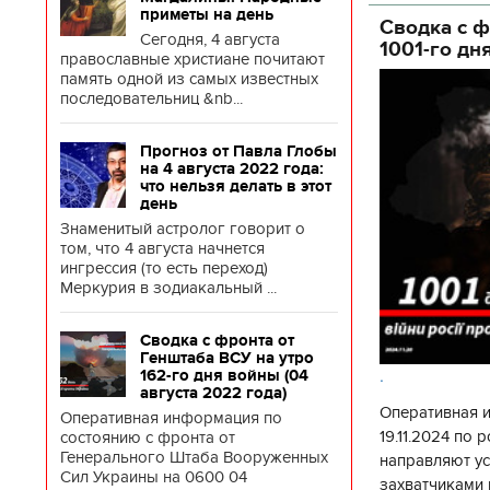
государственн
приметы на день
Сводка с ф
Сегодня, 4 августа
1001-го дн
православные христиане почитают
память одной из самых известных
последовательниц &nb...
Прогноз от Павла Глобы
на 4 августа 2022 года:
что нельзя делать в этот
день
Знаменитый астролог говорит о
том, что 4 августа начнется
ингрессия (то есть переход)
Меркурия в зодиакальный ...
Сводка с фронта от
Генштаба ВСУ на утро
.
162-го дня войны (04
августа 2022 года)
Оперативная 
Оперативная информация по
19.11.2024 по
состоянию с фронта от
Генерального Штаба Вооруженных
направляют у
Сил Украины на 0600 04
захватчиками 