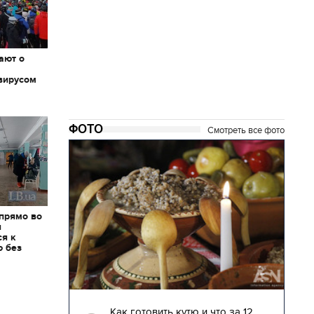
ают о
вирусом
ФОТО
Смотреть все фото
 прямо во
я
ся к
ю без
04.01.2018 | 17:16
глядят
Как готовить кутю и что за 12