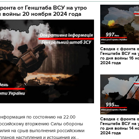
ой а
декорации к фильму
ронта от Генштаба ВСУ на утро
"Сторожевая застава
я войны 20 ноября 2024 года
Сводка с фронта 
Генштаба ВСУ на 
го дня войны 16 н
2024 года
информация по состоянию на 22.00
Сводка с фронта 
Генштаба ВСУ на 
 российскому вторжению Силы обороны
го дня войны 14 н
силия на срыв выполнения российскими
2024 года
планов наступления и истощения их