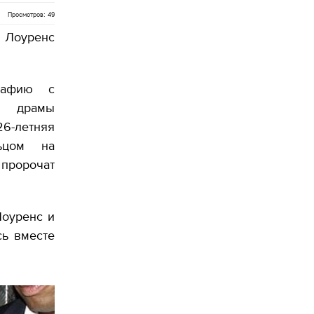
Просмотров: 49
р Лоуренс
рафию с
й драмы
-летняя
ьцом на
 пророчат
Лоуренс и
сь вместе