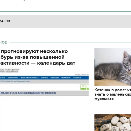
циала. С начала суток произошло 130
ИАЛОВ
НОЕ
 прогнозируют несколько
 бурь из-за повышенной
активности — календарь дат
Котенок в доме: ч
знать о маленьки
мурлыках