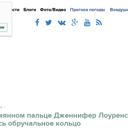
Новости
Блоги
Фото/Видео
Подробно
Прогноз погоды
Новости
Интерв
Воздушн
low
ВО
мянном пальце Дженнифер Лоуренс
сь обручальное кольцо