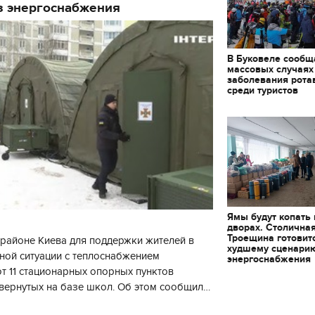
з энергоснабжения
В Буковеле сообщ
массовых случаях
заболевания рота
среди туристов
Ямы будут копать
дворах. Столична
Троещина готовит
районе Киева для поддержки жителей в
худшему сценари
ной ситуации с теплоснабжением
энергоснабжения
 11 стационарных опорных пунктов
вернутых на базе школ. Об этом сообщил
11.10.2017 | 16:22
кой районной в городе Киеве
Времена Руси: как вы