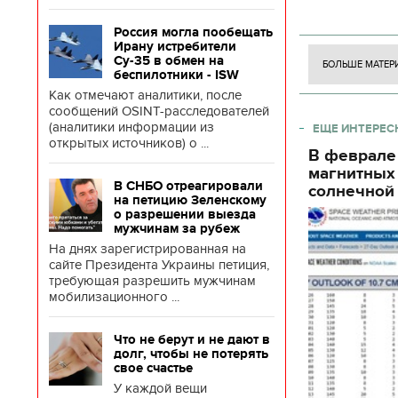
боевого потен
Россия могла пообещать
боевых ст
Ирану истребители
Су-35 в обмен на
БОЛЬШЕ МАТЕР
беспилотники - ISW
Как отмечают аналитики, после
сообщений OSINT-расследователей
(аналитики информации из
ЕЩЕ ИНТЕРЕС
открытых источников) о ...
В феврале
магнитных
В СНБО отреагировали
солнечной 
на петицию Зеленскому
о разрешении выезда
мужчинам за рубеж
На днях зарегистрированная на
сайте Президента Украины петиция,
требующая разрешить мужчинам
мобилизационного ...
Что не берут и не дают в
долг, чтобы не потерять
свое счастье
У каждой вещи