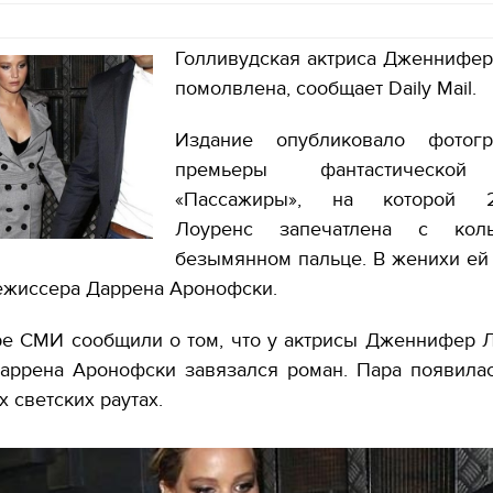
Голливудская актриса Дженнифе
помолвлена, сообщает Daily Mail.
Издание опубликовало фотог
премьеры фантастическо
«Пассажиры», на которой 26
Лоуренс запечатлена с кол
безымянном пальце. В женихи ей
режиссера Даррена Аронофски.
ре СМИ сообщили о том, что у актрисы Дженнифер 
аррена Аронофски завязался роман. Пара появила
х светских раутах.