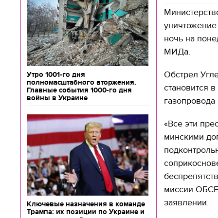
Министерств
уничтожение 
ночь на поне
МИДа.
Обстрел Угле
Утро 1001-го дня
полномасштабного вторжения.
становится в
Главные события 1000-го дня
войны в Украине
газопровода 
«Все эти пре
минскими дог
подконтрольн
соприкоснове
беспрепятст
миссии ОБСЕ 
заявлении.
Ключевые назначения в команде
Трампа: их позиции по Украине и