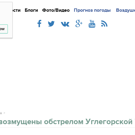
Новости
Блоги
Фото/Видео
Подробно
Прогноз погоды
Новости
Интерв
Воздушн
low
КА
возмущены обстрелом Углегорской