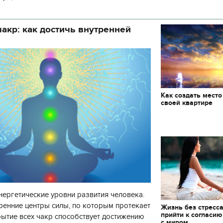
нозу космической погоды, геомагнитная
акр: как достичь внутренней
Как создать место
своей квартире
нергетические уровни развития человека.
ренние центры силы, по которым протекает
Жизнь без стресса
прийти к согласию
рытие всех чакр способствует достижению
с миром