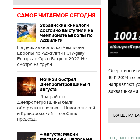
САМОЕ ЧИТАЕМОЕ СЕГОДНЯ
Украинские кинологи
достойно выступили на
Чемпионате Европы по
Аджилити
На днях завершился Чемпионат
Европы по Аджилити FCI Agility
European Open Belgium 2022 Не
.
смотря на трудн...
Оперативная 
19.11.2024 по
Ночной обстрел
направляют у
Днепропетровщины 4
августа
захватчиками 
Два района
боевого потен
Днепропетровщины были
боевых ст
обстреляны ночью – Никопольский
и Криворожский, – сообщил
БОЛЬШЕ МАТЕР
председ...
4 августа: Марии
ЕЩЕ ИНТЕРЕС
Магдалины. Народные