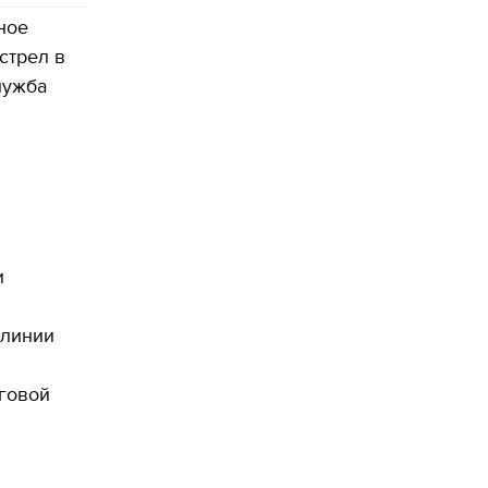
ное
стрел в
лужба
и
 линии
говой