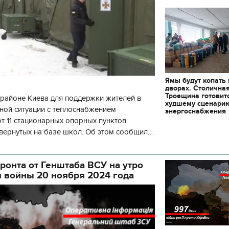
Ямы будут копать
дворах. Столична
Троещина готовит
районе Киева для поддержки жителей в
худшему сценари
ной ситуации с теплоснабжением
энергоснабжения
 11 стационарных опорных пунктов
вернутых на базе школ. Об этом сообщил
кой районной в городе Киеве
ой а
ронта от Генштаба ВСУ на утро
я войны 20 ноября 2024 года