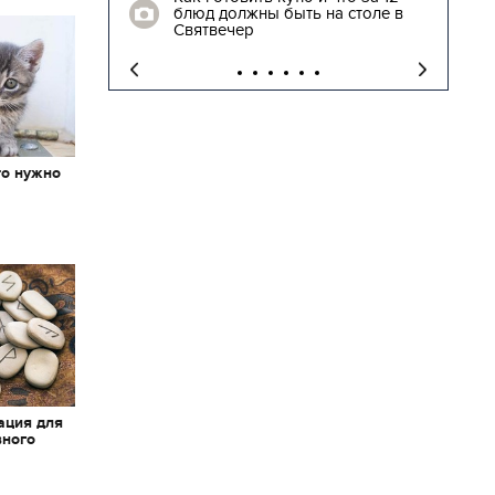
блюд должны быть на столе в
трогательные кад
Святвечер
освобожденных з
то нужно
х
ация для
вного