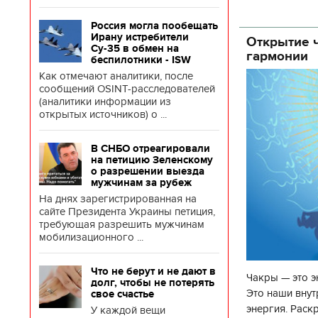
Согласно прог
Россия могла пообещать
об
Ирану истребители
Открытие ч
Су-35 в обмен на
гармонии
беспилотники - ISW
Как отмечают аналитики, после
сообщений OSINT-расследователей
(аналитики информации из
открытых источников) о ...
В СНБО отреагировали
на петицию Зеленскому
о разрешении выезда
мужчинам за рубеж
На днях зарегистрированная на
сайте Президента Украины петиция,
требующая разрешить мужчинам
мобилизационного ...
Что не берут и не дают в
Чакры — это э
долг, чтобы не потерять
Это наши внут
свое счастье
энергия. Раск
У каждой вещи