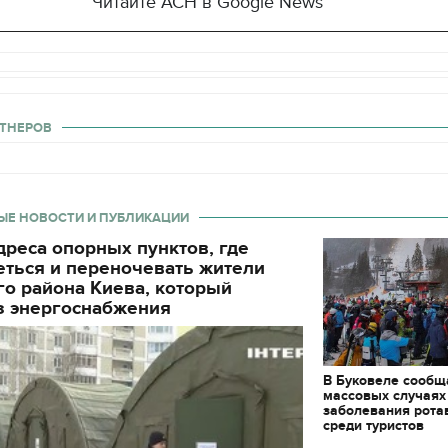
Читайте АСН в Google News
ТНЕРОВ
ЫЕ НОВОСТИ И ПУБЛИКАЦИИ
реса опорных пунктов, где
еться и переночевать жители
о района Киева, который
з энергоснабжения
В Буковеле сообщ
массовых случаях
заболевания рота
среди туристов