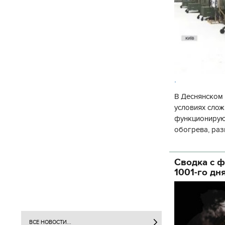
.
В Деснянском 
условиях слож
функционируют
обогрева, раз
глава Деснянс
государственн
Сводка с ф
1001-го дн
ВСЕ НОВОСТИ...