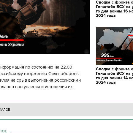
Сводка с фронта 
Генштаба ВСУ на 
го дня войны 16 н
2024 года
информация по состоянию на 22.00
Сводка с фронта 
Генштаба ВСУ на 
 российскому вторжению Силы обороны
го дня войны 14 н
силия на срыв выполнения российскими
2024 года
планов наступления и истощения их
циала. С начала суток произошло 130
ИАЛОВ
11.10.2017 | 16:22
НОЕ
Времена Руси: как выглядят