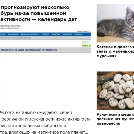
декорации к фильму
 прогнозируют несколько
"Сторожевая застава"
 бурь из-за повышенной
активности — календарь дат
Котенок в доме: ч
знать о маленьки
мурлыках
6 года на Землю ожидается серия
Руническая медит
достижения душе
 различной интенсивности из-за активности
равновесия
 числе корональных выбросов и
тра, влияющих на магнитное поле планеты.