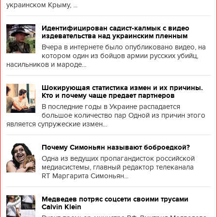
украинском Крыму, ...
Идентифицирован садист-калмык с видео
издевательства над украинским пленным
Вчера в интернете было опубликовано видео, на
котором один из бойцов армии русских убийц,
насильников и мароде...
Шокирующая статистика измен и их причины.
Кто и почему чаще предает партнеров
В последние годы в Украине распадается
большое количество пар Одной из причин этого
является супружеские измен...
Почему Симоньян называют боброедкой?
Одна из ведущих пропагандисток российской
медиасистемы, главный редактор телеканала
RT Маргарита Симоньян...
Медведев потряс соцсети своими трусами
Calvin Klein