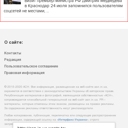
Визит премьер-министра РФ Дмитрия Медведева
в Краснодар 24 июля запомнился пользователям
соцсетей не местами, ...
О сайте:
Контакты
Редакция
Пользовательское соглашение
Правовая информация
© 2015-2020 АСН. Вся информация, размещенная на веб-сайте asn.in.ua,
охраняется в соответствии с законодательством Украины об авторском праве.
Републикация материалов и фотографий, являющихся собственностью «АСН»,
сопровождается кликабельной гиперссылкой на веб-сайт asn.іn.ua. PR –
материалы, которые отмечены этим знаком, размещены на правах рекламы.
За содержание рекламы ответственность несут рекламодатели.
Любое копирование, публикация, перепечатка или следующее распространение
информации, содержащей ссылку на
«Интерфакс-Украина»
, строго
запрещается.