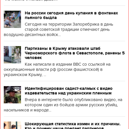
На россии сегодня день купания в фонтанах
пьяного быдла
Сегодня на территории Запоребрика в дань
старой советской традиции отмечают день
воздушно-десантных войск...
Партизаны в Крыму атаковали штаб
Черноморского флота в Севастополе, ранены 5
человек
Как написали в издании BBC со ссылкой на
оккупационные власти рф (россии фашистской) в
украинском Крыму, ...
Идентифицирован садист-калмык с видео
издевательства над украинским пленным
Вчера в интернете было опубликовано видео, на
котором один из бойцов армии русских убийц,
насильников и мароде...
Шокирующая статистика измен и их причины.
Кто и почему чаще предает партнеров