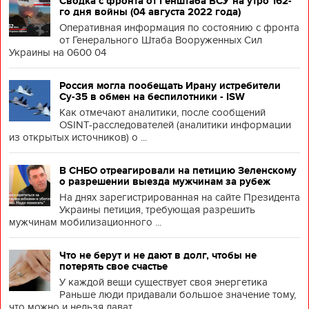
Сводка с фронта от Генштаба ВСУ на утро 162-
го дня войны (04 августа 2022 года)
Оперативная информация по состоянию с фронта
от Генерального Штаба Вооруженных Сил
Украины на 0600 04
Россия могла пообещать Ирану истребители
Су-35 в обмен на беспилотники - ISW
Как отмечают аналитики, после сообщений
OSINT-расследователей (аналитики информации
из открытых источников) о ...
В СНБО отреагировали на петицию Зеленскому
о разрешении выезда мужчинам за рубеж
На днях зарегистрированная на сайте Президента
Украины петиция, требующая разрешить
мужчинам мобилизационного ...
Что не берут и не дают в долг, чтобы не
потерять свое счастье
У каждой вещи существует своя энергетика
Раньше люди придавали большое значение тому,
что можно и нельзя дават...