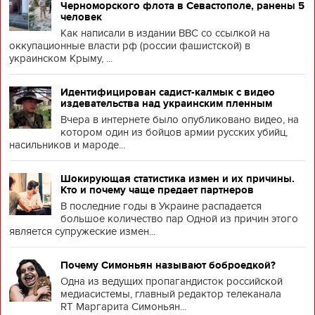
Черноморского флота в Севастополе, ранены 5
человек
Как написали в издании BBC со ссылкой на
оккупационные власти рф (россии фашистской) в
украинском Крыму, ...
Идентифицирован садист-калмык с видео
издевательства над украинским пленным
Вчера в интернете было опубликовано видео, на
котором один из бойцов армии русских убийц,
насильников и мароде...
Шокирующая статистика измен и их причины.
Кто и почему чаще предает партнеров
В последние годы в Украине распадается
большое количество пар Одной из причин этого
является супружеские измен...
Почему Симоньян называют боброедкой?
Одна из ведущих пропагандисток российской
медиасистемы, главный редактор телеканала
RT Маргарита Симоньян...