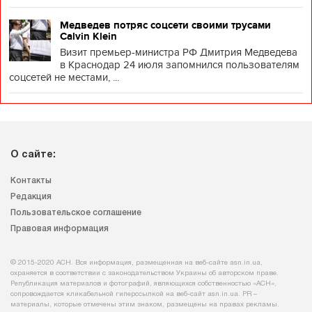
Медведев потряс соцсети своими трусами
Calvin Klein
Визит премьер-министра РФ Дмитрия Медведева
в Краснодар 24 июля запомнился пользователям
соцсетей не местами, ...
О сайте:
Контакты
Редакция
Пользовательское соглашение
Правовая информация
© 2015-2020 АСН. Вся информация, размещенная на веб-сайте asn.in.ua,
охраняется в соответствии с законодательством Украины об авторском праве.
Републикация материалов и фотографий, являющихся собственностью «АСН»,
сопровождается кликабельной гиперссылкой на веб-сайт asn.іn.ua. PR –
материалы, которые отмечены этим знаком, размещены на правах рекламы.