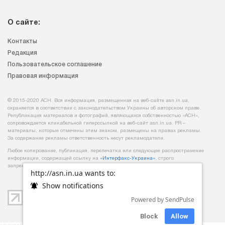
О сайте:
Контакты
Редакция
Пользовательское соглашение
Правовая информация
© 2015-2020 АСН. Вся информация, размещенная на веб-сайте asn.in.ua,
охраняется в соответствии с законодательством Украины об авторском праве.
Републикация материалов и фотографий, являющихся собственностью «АСН»,
сопровождается кликабельной гиперссылкой на веб-сайт asn.іn.ua. PR –
материалы, которые отмечены этим знаком, размещены на правах рекламы.
За содержание рекламы ответственность несут рекламодатели.
Любое копирование, публикация, перепечатка или следующее распространение
информации, содержащей ссылку на
«Интерфакс-Украина»
, строго
запрещается.
http://asn.in.ua wants to:
Show notifications
Powered by SendPulse
Block
Allow