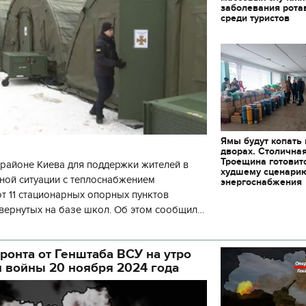
заболевания рота
среди туристов
Ямы будут копать
дворах. Столична
Троещина готовит
районе Киева для поддержки жителей в
худшему сценари
ной ситуации с теплоснабжением
энергоснабжения
 11 стационарных опорных пунктов
вернутых на базе школ. Об этом сообщил
кой районной в городе Киеве
ой а
ронта от Генштаба ВСУ на утро
я войны 20 ноября 2024 года
11.10.2017 | 16:22
Времена Руси: как вы