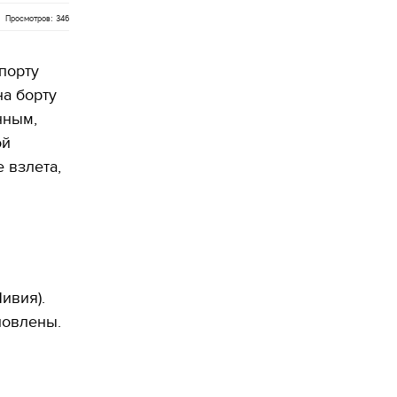
Просмотров: 346
порту
на борту
нным,
ой
 взлета,
ивия).
новлены.