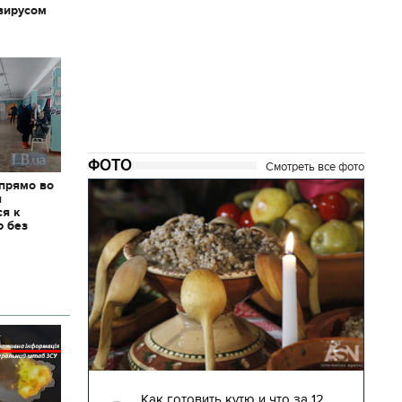
вирусом
ФОТО
Смотреть все фото
 прямо во
я
ся к
ю без
04.01.2018 | 17:16
глядят
Как готовить кутю и что за 12