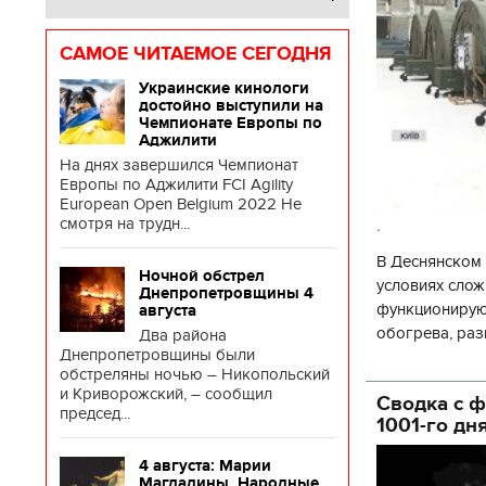
САМОЕ ЧИТАЕМОЕ СЕГОДНЯ
Украинские кинологи
достойно выступили на
Чемпионате Европы по
Аджилити
На днях завершился Чемпионат
Европы по Аджилити FCI Agility
European Open Belgium 2022 Не
.
смотря на трудн...
В Деснянском 
Ночной обстрел
условиях слож
Днепропетровщины 4
функционируют
августа
обогрева, раз
Два района
Днепропетровщины были
глава Деснянс
обстреляны ночью – Никопольский
государственн
и Криворожский, – сообщил
Сводка с ф
председ...
1001-го дн
4 августа: Марии
Магдалины. Народные