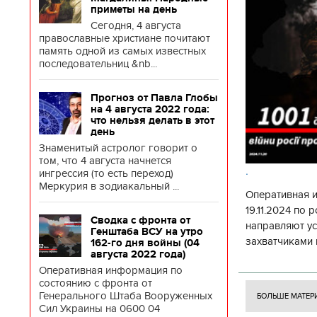
приметы на день
Сегодня, 4 августа
православные христиане почитают
память одной из самых известных
последовательниц &nb...
Прогноз от Павла Глобы
на 4 августа 2022 года:
что нельзя делать в этот
день
Знаменитый астролог говорит о
том, что 4 августа начнется
.
ингрессия (то есть переход)
Меркурия в зодиакальный ...
Оперативная 
19.11.2024 по
Сводка с фронта от
направляют у
Генштаба ВСУ на утро
захватчиками 
162-го дня войны (04
августа 2022 года)
боевого потен
Оперативная информация по
боевых ст
состоянию с фронта от
Генерального Штаба Вооруженных
БОЛЬШЕ МАТЕР
Сил Украины на 0600 04