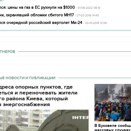
ся: цены на газ в ЕС рухнули на $1000
- 01-09-2022 08:10
ик, охранявший обломки сбитого МН17
- 27-02-2019 14:45
лся очередной российский вертолет Ми-24
- 03-01-2018 12:59
ТНЕРОВ
ЫЕ НОВОСТИ И ПУБЛИКАЦИИ
реса опорных пунктов, где
еться и переночевать жители
о района Киева, который
з энергоснабжения
В Буковеле сообщ
массовых случаях