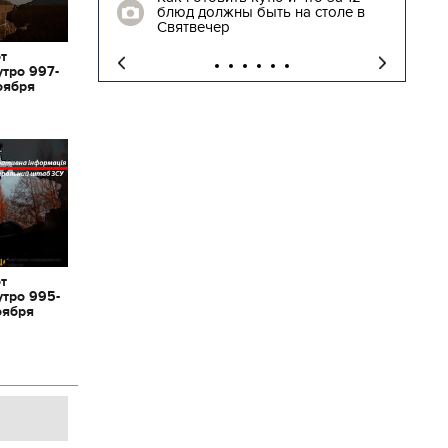
блюд должны быть на столе в
"
Святвечер
от
утро 997-
оября
от
утро 995-
оября