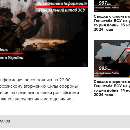
декорации к фильму
"Сторожевая застава
Сводка с фронта 
Генштаба ВСУ на 
го дня войны 16 н
2024 года
информация по состоянию на 22.00
Сводка с фронта 
Генштаба ВСУ на 
 российскому вторжению Силы обороны
го дня войны 14 н
силия на срыв выполнения российскими
2024 года
планов наступления и истощения их
циала. С начала суток произошло 130
ИАЛОВ