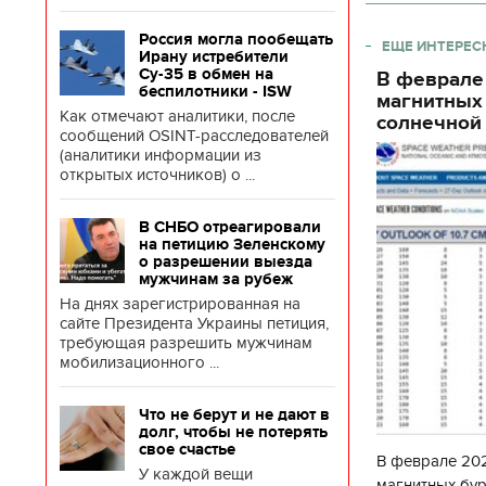
Россия могла пообещать
ЕЩЕ ИНТЕРЕС
Ирану истребители
Су-35 в обмен на
В феврале
беспилотники - ISW
магнитных
Как отмечают аналитики, после
солнечной 
сообщений OSINT-расследователей
(аналитики информации из
открытых источников) о ...
В СНБО отреагировали
на петицию Зеленскому
о разрешении выезда
мужчинам за рубеж
На днях зарегистрированная на
сайте Президента Украины петиция,
требующая разрешить мужчинам
мобилизационного ...
Что не берут и не дают в
долг, чтобы не потерять
свое счастье
В феврале 202
У каждой вещи
магнитных бур