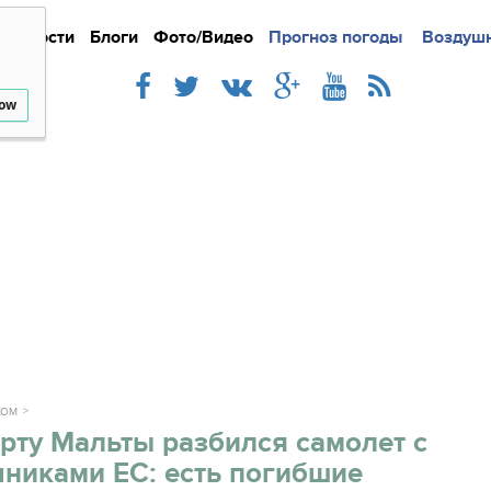
Новости
Блоги
Фото/Видео
Подробно
Прогноз погоды
Новости
Интерв
Воздушн
low
ЖОМ
рту Мальты разбился самолет с
никами ЕС: есть погибшие