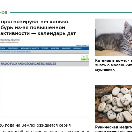
НОЕ
 прогнозируют несколько
 бурь из-за повышенной
активности — календарь дат
Котенок в доме: ч
знать о маленьки
мурлыках
6 года на Землю ожидается серия
Руническая медит
достижения душе
 различной интенсивности из-за активности