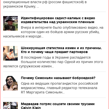
оккупационные власти рф (россии фашистской) в
украинском Крыму, ...
Идентифицирован садист-калмык с видео
издевательства над украинским пленным
Вчера в интернете было опубликовано видео, на
котором один из бойцов армии русских убийц,
насильников и мароде...
Шокирующая статистика измен и их причины.
Кто и почему чаще предает партнеров
В последние годы в Украине распадается
большое количество пар Одной из причин этого
является супружеские измен...
Почему Симоньян называют боброедкой?
Одна из ведущих пропагандисток российской
медиасистемы, главный редактор телеканала
RT Маргарита Симоньян...
Медведев потряс соцсети своими трусами
Calvin Klein