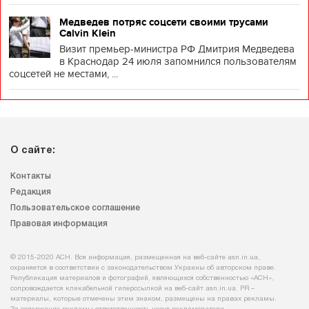
Медведев потряс соцсети своими трусами
Calvin Klein
Визит премьер-министра РФ Дмитрия Медведева
в Краснодар 24 июля запомнился пользователям
соцсетей не местами, ...
О сайте:
Контакты
Редакция
Пользовательское соглашение
Правовая информация
© 2015-2020 АСН. Вся информация, размещенная на веб-сайте asn.in.ua,
охраняется в соответствии с законодательством Украины об авторском праве.
Републикация материалов и фотографий, являющихся собственностью «АСН»,
сопровождается кликабельной гиперссылкой на веб-сайт asn.іn.ua. PR –
материалы, которые отмечены этим знаком, размещены на правах рекламы.