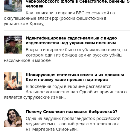
Черноморского флота в Севастополе, ранены 5
человек
Как написали в издании BBC со ссылкой на
оккупационные власти рф (россии фашистской) в
украинском Крыму, ...
Идентифицирован садист-калмык с видео
издевательства над украинским пленным
Вчера в интернете было опубликовано видео, на
котором один из бойцов армии русских убийц,
насильников и мароде...
Шокирующая статистика измен и их причины.
Кто и почему чаще предает партнеров
В последние годы в Украине распадается
большое количество пар Одной из причин этого
является супружеские измен...
Почему Симоньян называют боброедкой?
Одна из ведущих пропагандисток российской
медиасистемы, главный редактор телеканала
RT Маргарита Симоньян...