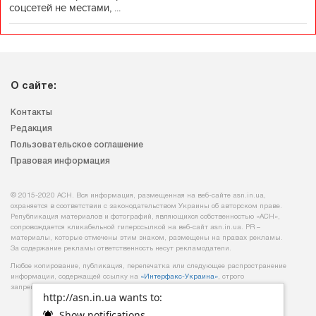
соцсетей не местами, ...
О сайте:
Контакты
Редакция
Пользовательское соглашение
Правовая информация
© 2015-2020 АСН. Вся информация, размещенная на веб-сайте asn.in.ua,
охраняется в соответствии с законодательством Украины об авторском праве.
Републикация материалов и фотографий, являющихся собственностью «АСН»,
сопровождается кликабельной гиперссылкой на веб-сайт asn.іn.ua. PR –
материалы, которые отмечены этим знаком, размещены на правах рекламы.
За содержание рекламы ответственность несут рекламодатели.
Любое копирование, публикация, перепечатка или следующее распространение
информации, содержащей ссылку на
«Интерфакс-Украина»
, строго
запрещается.
http://asn.in.ua wants to:
Show notifications