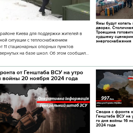
Ямы будут копать
дворах. Столична
Троещина готовит
районе Киева для поддержки жителей в
худшему сценари
ной ситуации с теплоснабжением
энергоснабжения
 11 стационарных опорных пунктов
вернутых на базе школ. Об этом сообщил
кой районной в городе Киеве
ой а
ронта от Генштаба ВСУ на утро
я войны 20 ноября 2024 года
Сводка с фронта 
Генштаба ВСУ на 
го дня войны 16 н
2024 года