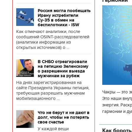
Россия могла пообещать
Ирану истребители
Су-35 в обмен на
беспилотники - ISW
Как отмечают аналитики, после
сообщений OSINT-расследователей
(аналитики информации из
открытых источников) о ...
В СНБО отреагировали
на петицию Зеленскому
о разрешении выезда
мужчинам за рубеж
На днях зарегистрированная на
сайте Президента Украины петиция,
Чакры — это э
требующая разрешить мужчинам
Это наши внут
мобилизационного ...
энергия. Раск
гармонии и ду
Что не берут и не дают в
долг, чтобы не потерять
чакр закрыта,
свое счастье
У каждой вещи
Как бороть