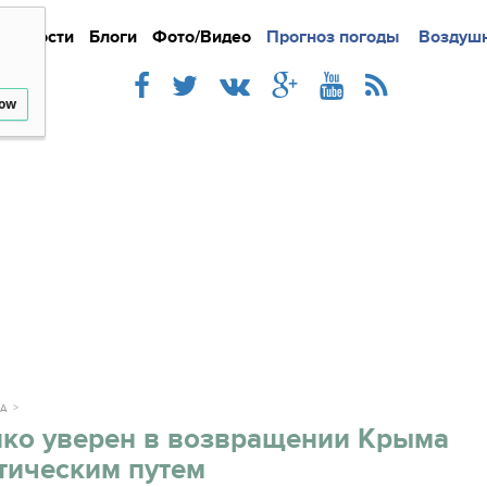
Новости
Блоги
Фото/Видео
Подробно
Прогноз погоды
Новости
Интерв
Воздушн
low
КА
ко уверен в возвращении Крыма
тическим путем