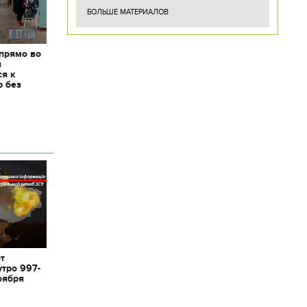
БОЛЬШЕ МАТЕРИАЛОВ
 прямо во
я
ся к
ю без
от
утро 997-
оября