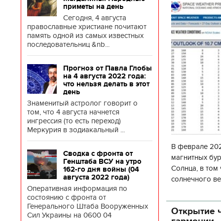
приметы на день
Сегодня, 4 августа
православные христиане почитают
память одной из самых известных
последовательниц &nb...
Прогноз от Павла Глобы
на 4 августа 2022 года:
что нельзя делать в этот
день
Знаменитый астролог говорит о
том, что 4 августа начнется
ингрессия (то есть переход)
Меркурия в зодиакальный ...
В феврале 202
Сводка с фронта от
магнитных бур
Генштаба ВСУ на утро
Солнца, в том
162-го дня войны (04
августа 2022 года)
солнечного ве
Оперативная информация по
Согласно прог
состоянию с фронта от
об
Генерального Штаба Вооруженных
Открытие ч
Сил Украины на 0600 04
гармонии