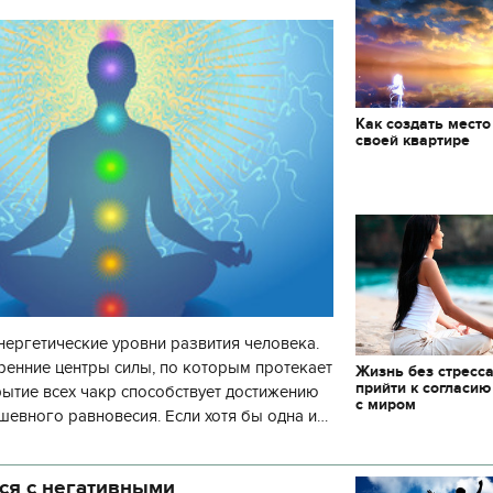
Как создать место
своей квартире
нергетические уровни развития человека.
ренние центры силы, по которым протекает
Жизнь без стресса
прийти к согласию
рытие всех чакр способствует достижению
с миром
шевного равновесия. Если хотя бы одна и
 то развитие человека пр
ся с негативными