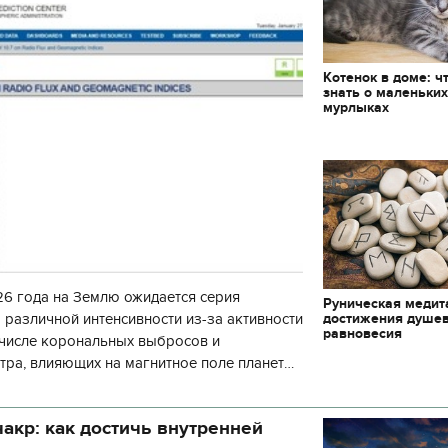
декорации к фильму
блюд должны быть на
"Сторожевая застава"
Святвечер
Котенок в доме: ч
знать о маленьки
мурлыках
6 года на Землю ожидается серия
Руническая медит
достижения душе
 различной интенсивности из-за активности
равновесия
 числе корональных выбросов и
тра, влияющих на магнитное поле планеты.
нозу космической погоды, геомагнитная
акр: как достичь внутренней