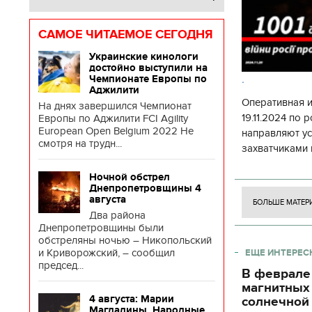
САМОЕ ЧИТАЕМОЕ СЕГОДНЯ
Украинские кинологи
достойно выступили на
.
Чемпионате Европы по
Аджилити
Оперативная 
На днях завершился Чемпионат
19.11.2024 по
Европы по Аджилити FCI Agility
European Open Belgium 2022 Не
направляют у
смотря на трудн...
захватчиками 
боевого потен
Ночной обстрел
боевых ст
Днепропетровщины 4
августа
БОЛЬШЕ МАТЕР
Два района
Днепропетровщины были
обстреляны ночью – Никопольский
и Криворожский, – сообщил
ЕЩЕ ИНТЕРЕС
председ...
В феврале
магнитных
4 августа: Марии
солнечной 
Магдалины. Народные