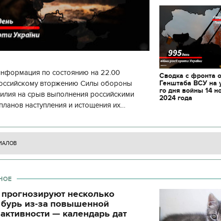
информация по состоянию на 22.00
Сводка с фронта 
Генштаба ВСУ на 
 российскому вторжению Силы обороны
го дня войны 14 н
силия на срыв выполнения российскими
2024 года
планов наступления и истощения их
циала. С начала суток произошло 130
ИАЛОВ
НОЕ
 прогнозируют несколько
 бурь из-за повышенной
11.10.2017 | 16:22
04.01.2018 | 17:16
активности — календарь дат
Времена Руси: как выглядят
Как готовить кутю и ч