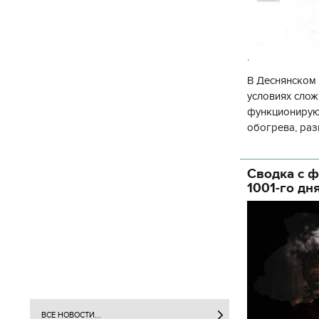
.
В Деснянском 
условиях слож
функционируют
обогрева, раз
глава Деснянс
государственн
Сводка с ф
1001-го дн
ВСЕ НОВОСТИ...