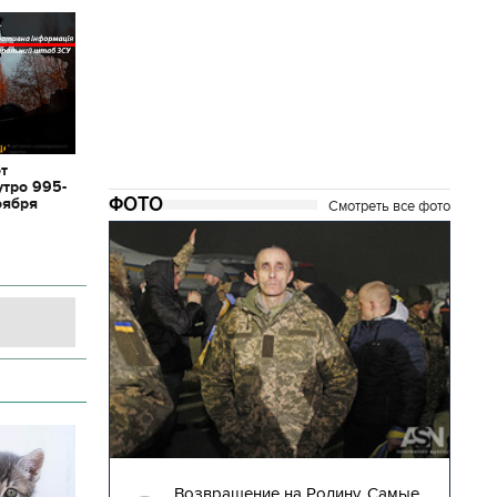
от
утро 995-
ФОТО
оября
Смотреть все фото
28.12.2017 | 14:17
то за 12
Возвращение на Родину. Самые