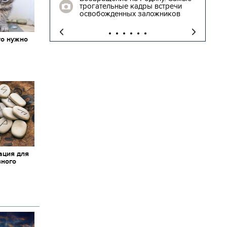
 столе в
трогательные кадры встречи
освобожденных заложников
то нужно
х
ация для
вного