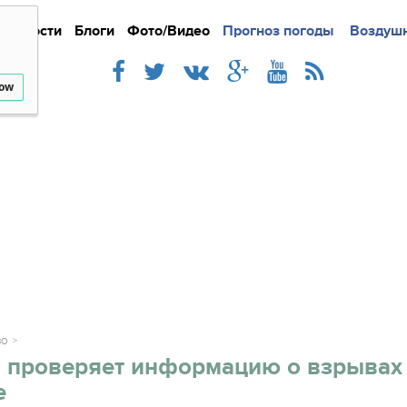
Новости
Блоги
Фото/Видео
Подробно
Прогноз погоды
Новости
Интерв
Воздушн
low
ВО
 проверяет информацию о взрывах
е