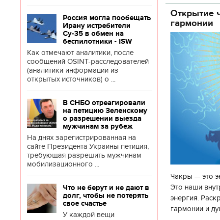
об
Открытие ч
Россия могла пообещать
гармонии
Ирану истребители
Су-35 в обмен на
беспилотники - ISW
Как отмечают аналитики, после
сообщений OSINT-расследователей
(аналитики информации из
открытых источников) о ...
В СНБО отреагировали
на петицию Зеленскому
о разрешении выезда
мужчинам за рубеж
На днях зарегистрированная на
сайте Президента Украины петиция,
требующая разрешить мужчинам
мобилизационного ...
Чакры — это э
Это наши внут
Что не берут и не дают в
долг, чтобы не потерять
энергия. Раск
свое счастье
гармонии и ду
У каждой вещи
чакр закрыта,