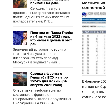
магнитных
приметы на день
солнечной 
Сегодня, 4 августа
православные христиане почитают
память одной из самых известных
последовательниц &nb...
Прогноз от Павла Глобы
на 4 августа 2022 года:
что нельзя делать в этот
день
Знаменитый астролог говорит о
том, что 4 августа начнется
ингрессия (то есть переход)
Меркурия в зодиакальный ...
Сводка с фронта от
Генштаба ВСУ на утро
В феврале 202
162-го дня войны (04
августа 2022 года)
магнитных бур
Оперативная информация по
Солнца, в том
состоянию с фронта от
солнечного ве
Генерального Штаба Вооруженных
Согласно прог
Сил Украины на 0600 04