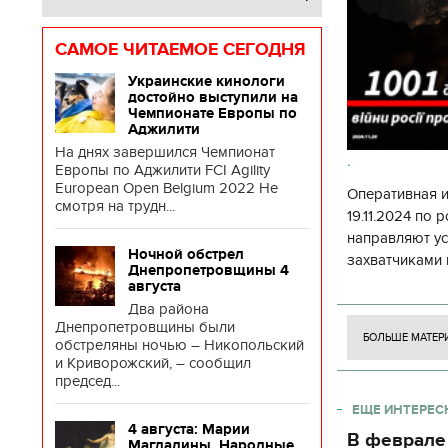
САМОЕ ЧИТАЕМОЕ СЕГОДНЯ
Украинские кинологи
достойно выступили на
Чемпионате Европы по
Аджилити
На днях завершился Чемпионат
.
Европы по Аджилити FCI Agility
European Open Belgium 2022 Не
Оперативная 
смотря на трудн...
19.11.2024 по
направляют у
Ночной обстрел
захватчиками 
Днепропетровщины 4
боевого потен
августа
боевых ст
Два района
Днепропетровщины были
БОЛЬШЕ МАТЕР
обстреляны ночью – Никопольский
и Криворожский, – сообщил
председ...
ЕЩЕ ИНТЕРЕС
4 августа: Марии
В феврале
Магдалины. Народные