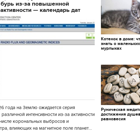
 бурь из-за повышенной
декорации к фильму
"Сторожевая застава
активности — календарь дат
Котенок в доме: ч
знать о маленьки
мурлыках
6 года на Землю ожидается серия
Руническая медит
достижения душе
 различной интенсивности из-за активности
равновесия
 числе корональных выбросов и
тра, влияющих на магнитное поле планеты.
нозу космической погоды, геомагнитная