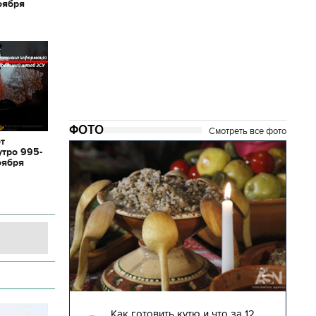
оября
ФОТО
Смотреть все фото
от
утро 995-
оября
04.01.2018 | 17:16
глядят
Как готовить кутю и что за 12