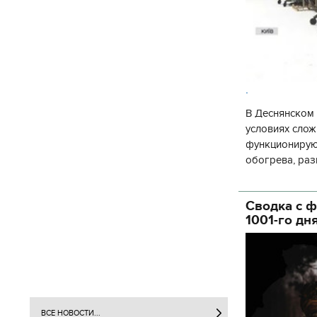
.
В Деснянском 
условиях слож
функционируют
обогрева, раз
глава Деснянс
государственн
Сводка с ф
1001-го дн
ВСЕ НОВОСТИ...