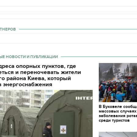
ТНЕРОВ
ЫЕ НОВОСТИ И ПУБЛИКАЦИИ
реса опорных пунктов, где
еться и переночевать жители
о района Киева, который
з энергоснабжения
В Буковеле сообщ
массовых случаях
заболевания рота
среди туристов