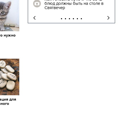
блюд должны быть на столе в
"
Святвечер
то нужно
х
ация для
вного