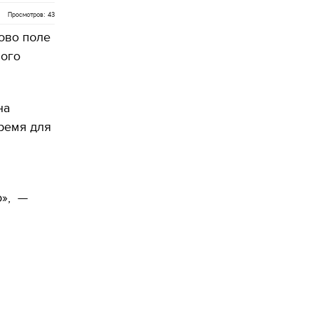
Просмотров: 43
ово поле
ного
на
ремя для
о», —