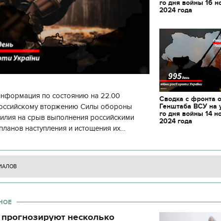
го дня войны 16 н
2024 года
информация по состоянию на 22.00
Сводка с фронта 
Генштаба ВСУ на 
 российскому вторжению Силы обороны
го дня войны 14 н
силия на срыв выполнения российскими
2024 года
планов наступления и истощения их
циала. С начала суток произошло 130
ИАЛОВ
НОЕ
11.10.2017 | 16:22
 прогнозируют несколько
Времена Руси: как вы