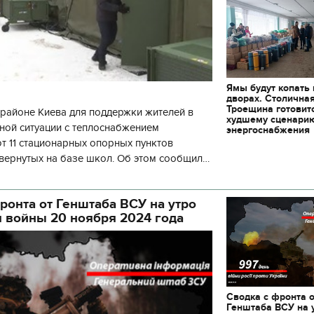
Ямы будут копать
дворах. Столична
Троещина готовит
районе Киева для поддержки жителей в
худшему сценари
ной ситуации с теплоснабжением
энергоснабжения
 11 стационарных опорных пунктов
вернутых на базе школ. Об этом сообщил
кой районной в городе Киеве
ой а
ронта от Генштаба ВСУ на утро
я войны 20 ноября 2024 года
Сводка с фронта 
Генштаба ВСУ на 