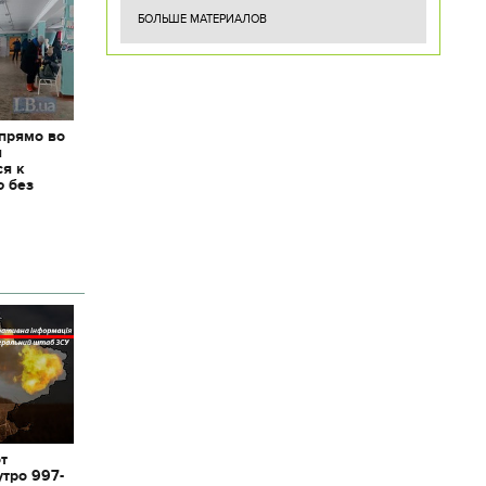
БОЛЬШЕ МАТЕРИАЛОВ
 прямо во
я
ся к
ю без
от
утро 997-