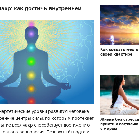
акр: как достичь внутренней
Как создать место
своей квартире
нергетические уровни развития человека.
ренние центры силы, по которым протекает
Жизнь без стресса
прийти к согласию
рытие всех чакр способствует достижению
с миром
шевного равновесия. Если хотя бы одна и
 то развитие человека пр