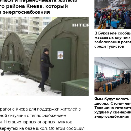
еться и переночевать жители
о района Киева, который
з энергоснабжения
В Буковеле сообщ
массовых случаях
заболевания рота
среди туристов
Ямы будут копать
дворах. Столична
Троещина готовит
районе Киева для поддержки жителей в
худшему сценари
ной ситуации с теплоснабжением
энергоснабжения
 11 стационарных опорных пунктов
вернутых на базе школ. Об этом сообщил