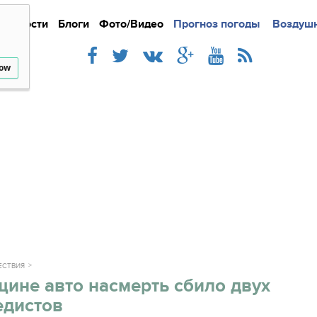
Новости
Блоги
Фото/Видео
Подробно
Прогноз погоды
Новости
Интерв
Воздушн
low
ЕСТВИЯ
ине авто насмерть сбило двух
едистов