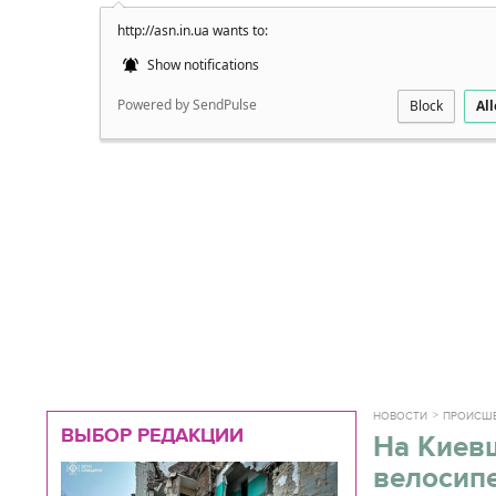
http://asn.in.ua wants to:
Подробно
Show notifications
Powered by SendPulse
Block
Al
НОВОСТИ
ПРОИСШ
ВЫБОР РЕДАКЦИИ
На Киевщ
велосип