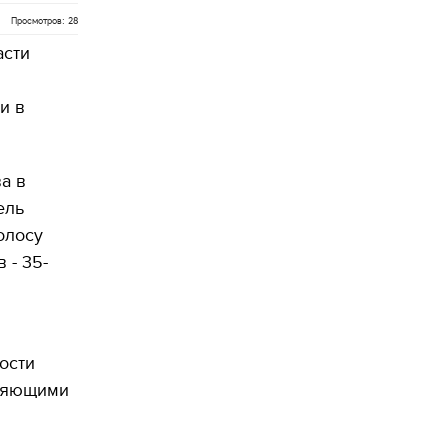
Просмотров: 28
асти
и в
ва в
ель
олосу
 - 35-
ости
вляющими