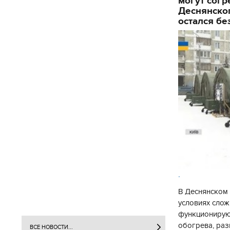
могут согр
Деснянског
остался бе
.
В Деснянском 
условиях слож
функционируют
обогрева, раз
ВСЕ НОВОСТИ...