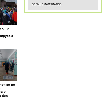
БОЛЬШЕ МАТЕРИАЛОВ
ают о
вирусом
 прямо во
я
ся к
ю без