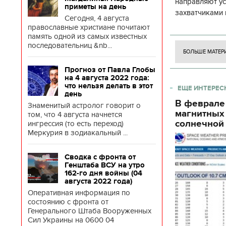
направляют у
приметы на день
захватчиками 
Сегодня, 4 августа
боевого потен
православные христиане почитают
боевых ст
память одной из самых известных
последовательниц &nb...
БОЛЬШЕ МАТЕР
Прогноз от Павла Глобы
на 4 августа 2022 года:
что нельзя делать в этот
ЕЩЕ ИНТЕРЕС
день
В феврале
Знаменитый астролог говорит о
магнитных
том, что 4 августа начнется
солнечной 
ингрессия (то есть переход)
Меркурия в зодиакальный ...
Сводка с фронта от
Генштаба ВСУ на утро
162-го дня войны (04
августа 2022 года)
Оперативная информация по
состоянию с фронта от
Генерального Штаба Вооруженных
Сил Украины на 0600 04