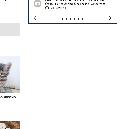
блюд должны быть на столе в
трогательны
Святвечер
освобожденн
то нужно
х