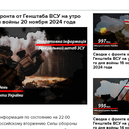
кой районной в городе Киеве
ой а
ронта от Генштаба ВСУ на утро
я войны 20 ноября 2024 года
Сводка с фронта 
Генштаба ВСУ на 
го дня войны 16 н
2024 года
информация по состоянию на 22.00
Сводка с фронта 
11.10.2017 | 16:22
Генштаба ВСУ на 
 российскому вторжению Силы обороны
го дня войны 14 н
Времена Руси: как выглядят