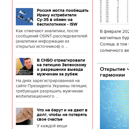
Россия могла пообещать
Ирану истребители
Су-35 в обмен на
беспилотники - ISW
Как отмечают аналитики, после
В феврале 202
сообщений OSINT-расследователей
магнитных бур
(аналитики информации из
Солнца, в том
открытых источников) о ...
солнечного ве
Согласно прог
В СНБО отреагировали
об
на петицию Зеленскому
Открытие ч
о разрешении выезда
гармонии
мужчинам за рубеж
На днях зарегистрированная на
сайте Президента Украины петиция,
требующая разрешить мужчинам
мобилизационного ...
Что не берут и не дают в
долг, чтобы не потерять
свое счастье
У каждой вещи