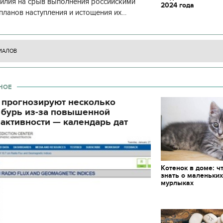
силия на срыв выполнения российскими
2024 года
декорации к фильму
планов наступления и истощения их
"Сторожевая застава"
циала. С начала суток произошло 130
ИАЛОВ
НОЕ
 прогнозируют несколько
 бурь из-за повышенной
активности — календарь дат
Котенок в доме: ч
знать о маленьки
мурлыках