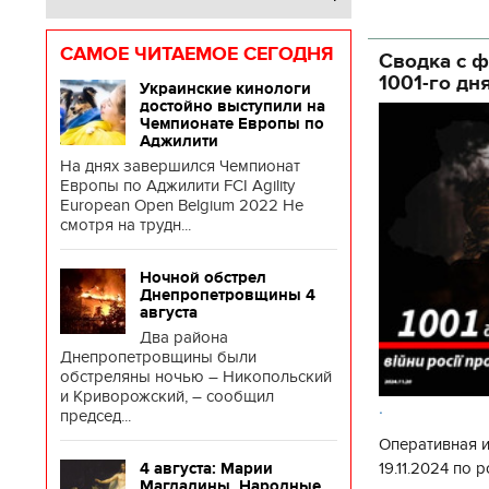
глава Деснянс
государственн
САМОЕ ЧИТАЕМОЕ СЕГОДНЯ
Сводка с ф
1001-го дн
Украинские кинологи
достойно выступили на
Чемпионате Европы по
Аджилити
На днях завершился Чемпионат
Европы по Аджилити FCI Agility
European Open Belgium 2022 Не
смотря на трудн...
Ночной обстрел
Днепропетровщины 4
августа
Два района
Днепропетровщины были
обстреляны ночью – Никопольский
и Криворожский, – сообщил
.
председ...
Оперативная 
19.11.2024 по
4 августа: Марии
Магдалины. Народные