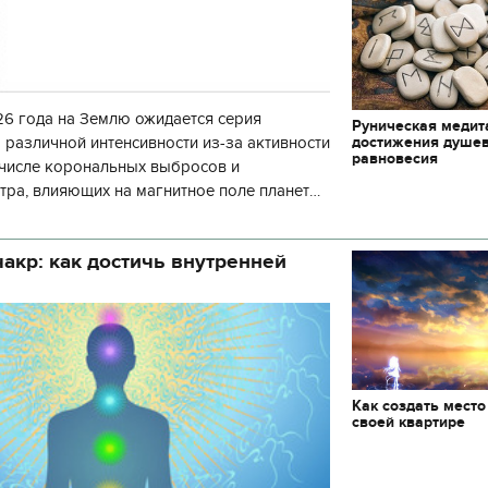
6 года на Землю ожидается серия
Руническая медит
достижения душе
 различной интенсивности из-за активности
равновесия
 числе корональных выбросов и
тра, влияющих на магнитное поле планеты.
нозу космической погоды, геомагнитная
акр: как достичь внутренней
Как создать место
своей квартире