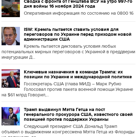
Сводка с фронта от Генштаба ВСУ на утро 997-го
дня войны 16 ноября 2024 года
Оперативная информация по состоянию на 0800 16
ISW: Кремль пытается ставить условия для
переговоров по Украине перед приходом новой
администрации США
Кремль пытается диктовать условия любых
потенциальных мирных переговоров с Украиной в преддверии
инаугурации Д...
Ключевые назначения в команде Трампа: их
позиции по Украине и международной политике
Госсекретарь США (глава МИД) – Марк Рубио
Голосовал против пакета военной помощи Украине
на $61 млрд Говорил,...
Трамп выдвинул Мэтта Гетца на пост
генерального прокурора США, известного своей
позицией против поддержки Украины
Следующий президент США Дональд Трамп
объявил о выдвижении конгрессмена Мэтта Гетца из Флориды