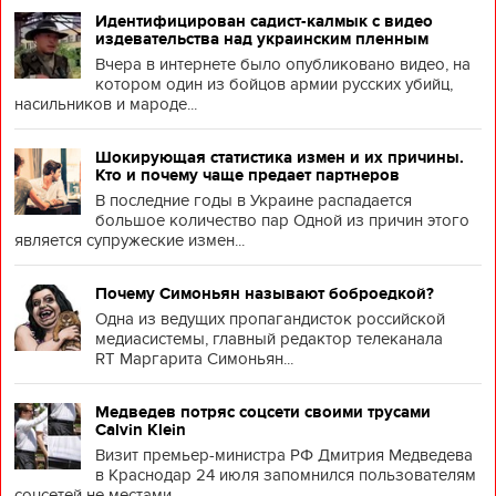
Идентифицирован садист-калмык с видео
издевательства над украинским пленным
Вчера в интернете было опубликовано видео, на
котором один из бойцов армии русских убийц,
насильников и мароде...
Шокирующая статистика измен и их причины.
Кто и почему чаще предает партнеров
В последние годы в Украине распадается
большое количество пар Одной из причин этого
является супружеские измен...
Почему Симоньян называют боброедкой?
Одна из ведущих пропагандисток российской
медиасистемы, главный редактор телеканала
RT Маргарита Симоньян...
Медведев потряс соцсети своими трусами
Calvin Klein
Визит премьер-министра РФ Дмитрия Медведева
в Краснодар 24 июля запомнился пользователям
соцсетей не местами, ...