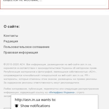
О сайте:
Контакты
Редакция
Пользовательское соглашение
Правовая информация
© 2015-2020 АСН. Вся информация, размещенная на веб-сайте asn.in.ua,
охраняется в соответствии с законодательством Украины об авторском праве.
Републикация материалов и фотографий, являющихся собственностью «АСН»,
сопровождается кликабельной гиперссылкой на веб-сайт asn.іn.ua. PR –
материалы, которые отмечены этим знаком, размещены на правах рекламы.
За содержание рекламы ответственность несут рекламодатели.
Любое копирование, публикация, перепечатка или следующее распространение
информации, содержащей ссылку на
«Интерфакс-Украина»
, строго
запрещается.
http://asn.in.ua wants to:
Show notifications