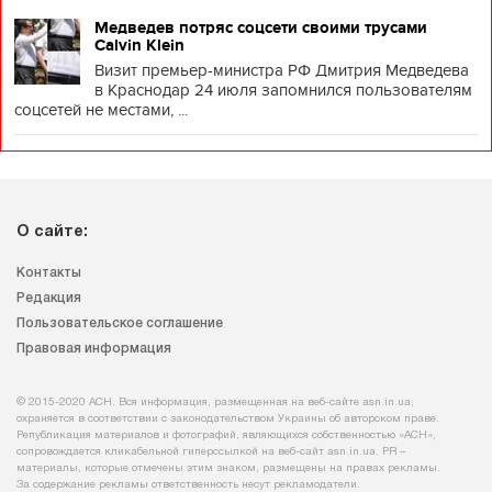
Медведев потряс соцсети своими трусами
Calvin Klein
Визит премьер-министра РФ Дмитрия Медведева
в Краснодар 24 июля запомнился пользователям
соцсетей не местами, ...
О сайте:
Контакты
Редакция
Пользовательское соглашение
Правовая информация
© 2015-2020 АСН. Вся информация, размещенная на веб-сайте asn.in.ua,
охраняется в соответствии с законодательством Украины об авторском праве.
Републикация материалов и фотографий, являющихся собственностью «АСН»,
сопровождается кликабельной гиперссылкой на веб-сайт asn.іn.ua. PR –
материалы, которые отмечены этим знаком, размещены на правах рекламы.
За содержание рекламы ответственность несут рекламодатели.