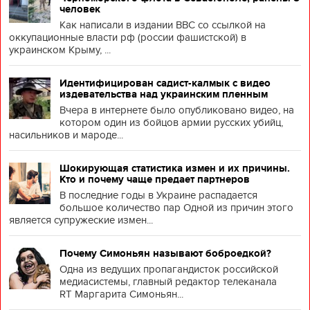
человек
Как написали в издании BBC со ссылкой на
оккупационные власти рф (россии фашистской) в
украинском Крыму, ...
Идентифицирован садист-калмык с видео
издевательства над украинским пленным
Вчера в интернете было опубликовано видео, на
котором один из бойцов армии русских убийц,
насильников и мароде...
Шокирующая статистика измен и их причины.
Кто и почему чаще предает партнеров
В последние годы в Украине распадается
большое количество пар Одной из причин этого
является супружеские измен...
Почему Симоньян называют боброедкой?
Одна из ведущих пропагандисток российской
медиасистемы, главный редактор телеканала
RT Маргарита Симоньян...