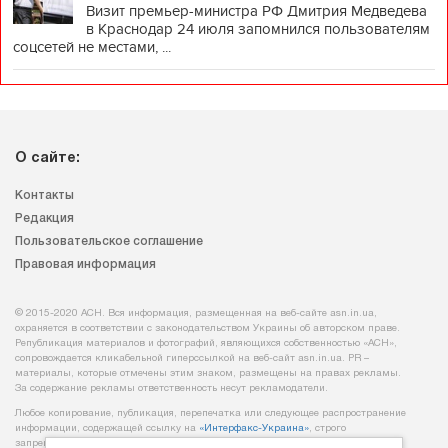
Визит премьер-министра РФ Дмитрия Медведева
в Краснодар 24 июля запомнился пользователям
соцсетей не местами, ...
О сайте:
Контакты
Редакция
Пользовательское соглашение
Правовая информация
© 2015-2020 АСН. Вся информация, размещенная на веб-сайте asn.in.ua,
охраняется в соответствии с законодательством Украины об авторском праве.
Републикация материалов и фотографий, являющихся собственностью «АСН»,
сопровождается кликабельной гиперссылкой на веб-сайт asn.іn.ua. PR –
материалы, которые отмечены этим знаком, размещены на правах рекламы.
За содержание рекламы ответственность несут рекламодатели.
Любое копирование, публикация, перепечатка или следующее распространение
информации, содержащей ссылку на
«Интерфакс-Украина»
, строго
запрещается.