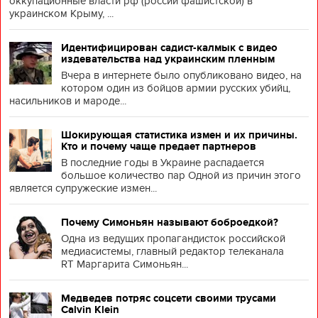
оккупационные власти рф (россии фашистской) в
украинском Крыму, ...
Идентифицирован садист-калмык с видео
издевательства над украинским пленным
Вчера в интернете было опубликовано видео, на
котором один из бойцов армии русских убийц,
насильников и мароде...
Шокирующая статистика измен и их причины.
Кто и почему чаще предает партнеров
В последние годы в Украине распадается
большое количество пар Одной из причин этого
является супружеские измен...
Почему Симоньян называют боброедкой?
Одна из ведущих пропагандисток российской
медиасистемы, главный редактор телеканала
RT Маргарита Симоньян...
Медведев потряс соцсети своими трусами
Calvin Klein