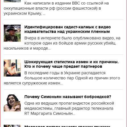
Как написали в издании BBC со ссылкой на
оккупационные власти рф (россии фашистской) в
украинском Крыму, ...
Идентифицирован садист-калмык с видео
издевательства над украинским пленным
Вчера в интернете было опубликовано видео, на
котором один из бойцов армии русских убийц,
насильников и мароде...
Шокирующая статистика измен и их причины.
Кто и почему чаще предает партнеров
В последние годы в Украине распадается
большое количество пар Одной из причин этого
является супружеские измен...
Почему Симоньян называют боброедкой?
Одна из ведущих пропагандисток российской
медиасистемы, главный редактор телеканала
RT Маргарита Симоньян...