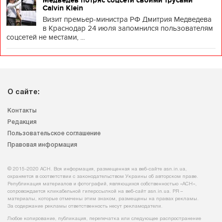
Медведев потряс соцсети своими трусами
Calvin Klein
Визит премьер-министра РФ Дмитрия Медведева
в Краснодар 24 июля запомнился пользователям
соцсетей не местами, ...
О сайте:
Контакты
Редакция
Пользовательское соглашение
Правовая информация
© 2015-2020 АСН. Вся информация, размещенная на веб-сайте asn.in.ua,
охраняется в соответствии с законодательством Украины об авторском праве.
Републикация материалов и фотографий, являющихся собственностью «АСН»,
сопровождается кликабельной гиперссылкой на веб-сайт asn.іn.ua. PR –
материалы, которые отмечены этим знаком, размещены на правах рекламы.
За содержание рекламы ответственность несут рекламодатели.
Любое копирование, публикация, перепечатка или следующее распространение