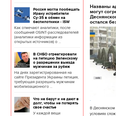
Названы ад
Россия могла пообещать
могут согр
Ирану истребители
Деснянског
Су-35 в обмен на
остался бе
беспилотники - ISW
Как отмечают аналитики, после
сообщений OSINT-расследователей
(аналитики информации из
открытых источников) о ...
В СНБО отреагировали
на петицию Зеленскому
о разрешении выезда
мужчинам за рубеж
На днях зарегистрированная на
сайте Президента Украины петиция,
требующая разрешить мужчинам
мобилизационного ...
.
Что не берут и не дают в
долг, чтобы не потерять
свое счастье
В Деснянском 
У каждой вещи
условиях слож