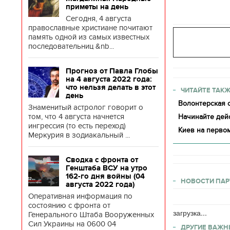
приметы на день
Сегодня, 4 августа
православные христиане почитают
память одной из самых известных
последовательниц &nb...
Прогноз от Павла Глобы
на 4 августа 2022 года:
что нельзя делать в этот
ЧИТАЙТЕ ТАКЖ
день
Волонтерская о
Знаменитый астролог говорит о
том, что 4 августа начнется
Начинайте дейс
ингрессия (то есть переход)
Киев на первом
Меркурия в зодиакальный ...
Сводка с фронта от
Генштаба ВСУ на утро
162-го дня войны (04
НОВОСТИ ПАР
августа 2022 года)
Оперативная информация по
состоянию с фронта от
загрузка...
Генерального Штаба Вооруженных
Сил Украины на 0600 04
ДРУГИЕ ВАЖН