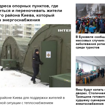
реса опорных пунктов, где
еться и переночевать жители
о района Киева, который
з энергоснабжения
В Буковеле сообщ
массовых случаях
заболевания рота
среди туристов
Ямы будут копать
дворах. Столична
Троещина готовит
районе Киева для поддержки жителей в
худшему сценари
ной ситуации с теплоснабжением
энергоснабжения