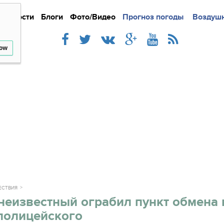
Новости
Блоги
Фото/Видео
Подробно
Прогноз погоды
Новости
Интерв
Воздушн
low
ЕСТВИЯ
неизвестный ограбил пункт обмена
полицейского