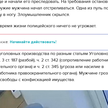
е и начали его преследовать. На требования останов
ужие мужчина начал отстреливаться. Одна из пуль п
у в ногу. Злоумышленник скрылся.
время жизни полицейского ничего не угрожает.
акже:
Начинайте действовать!
уголовных производства по разным статьям Уголовн
. 3 ст. 187 (разбой), ч. 2 ст. 342 (сопротивление работн
льного органа) и ч. 2 ст. 345 (угроза или насилие в
ботника правоохранительного органа). Мужчине грози
 свободы с конфискацией имущества.