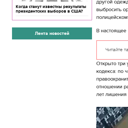
другой одежд
Когда станут известны результаты
выбросить ор
президентских выборов в США?
полицейском
В настоящее 
Лента новостей
Читайте т
Открыто три 
кодекса: по ч
правоохраните
отношении ра
лет лишения