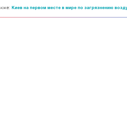
акже:
Киев на первом месте в мире по загрязнению возду
11.10.2017 | 16:22
Времена Руси: как вы