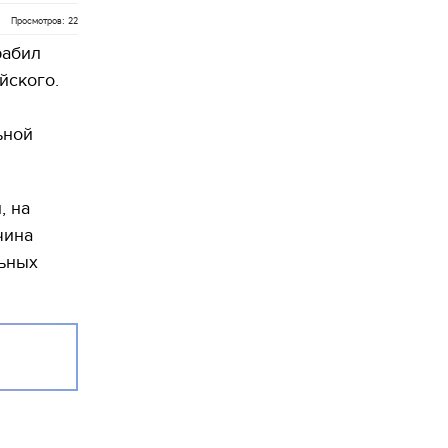
Просмотров: 22
рабил
йского.
ьной
, на
чина
льных