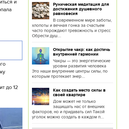
иться и
Руническая медитация для
опала
достижения душевного
равновесия
В современном мире заботы,
хлопоты и вечная гонка за счастьем
часто порождают тревожность и стресс
Обрести душ....
Открытие чакр: как достичь
внутренней гармонии
Чакры — это энергетические
ого
уровни развития человека
Это наши внутренние центры силы, по
ику
которым протекает энер....
т до 12
Как создать место силы в
своей квартире
Дом может не только
защищать нас от внешних
факторов, но и придавать сил Такой
уголок можно создать в каждом п....