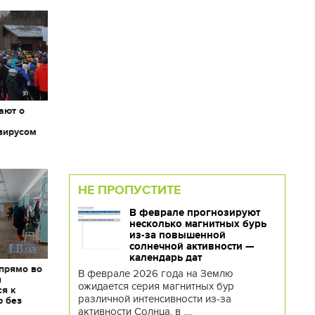
ают о
вирусом
НЕ ПРОПУСТИТЕ
В феврале прогнозируют
несколько магнитных бурь
из-за повышенной
солнечной активности —
календарь дат
 прямо во
В феврале 2026 года на Землю
я
ожидается серия магнитных бур
ся к
различной интенсивности из-за
ю без
активности Солнца, в ....