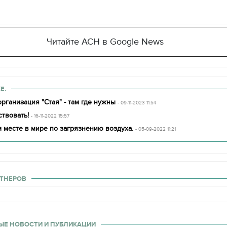
декорации к фильму
"Сторожевая застава
Читайте АСН в Google News
Е.
рганизация "Стая" - там где нужны
- 09-11-2023 11:54
твовать!
- 16-11-2022 15:57
 месте в мире по загрязнению воздуха.
- 05-09-2022 11:21
ТНЕРОВ
ЫЕ НОВОСТИ И ПУБЛИКАЦИИ