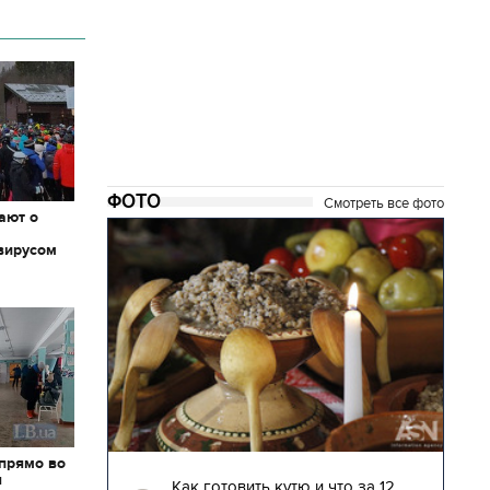
ФОТО
Смотреть все фото
ают о
вирусом
04.01.2018 | 17:16
 прямо во
я
глядят
Как готовить кутю и что за 12