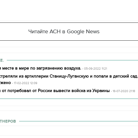
Читайте АСН в Google News
Е.
 месте в мире по загрязнению воздуха.
- 05-09-2022 11:21
треляли из артиллерии Станицу-Луганскую и попали в детский сад
ужено
- 17-02-2022 12:09
 от потребовал от России вывести войска из Украины
- 18-07-2020 21:18
ТНЕРОВ