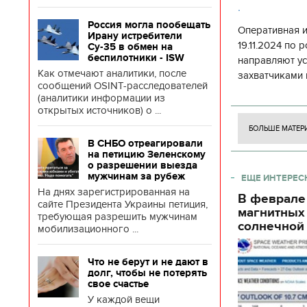
.
Россия могла пообещать
Оперативная 
Ирану истребители
19.11.2024 по
Су-35 в обмен на
беспилотники - ISW
направляют у
Как отмечают аналитики, после
захватчиками 
сообщений OSINT-расследователей
боевого потен
(аналитики информации из
боевых ст
открытых источников) о ...
БОЛЬШЕ МАТЕР
В СНБО отреагировали
на петицию Зеленскому
о разрешении выезда
мужчинам за рубеж
ЕЩЕ ИНТЕРЕС
На днях зарегистрированная на
В феврале
сайте Президента Украины петиция,
магнитных
требующая разрешить мужчинам
солнечной 
мобилизационного ...
Что не берут и не дают в
долг, чтобы не потерять
свое счастье
У каждой вещи