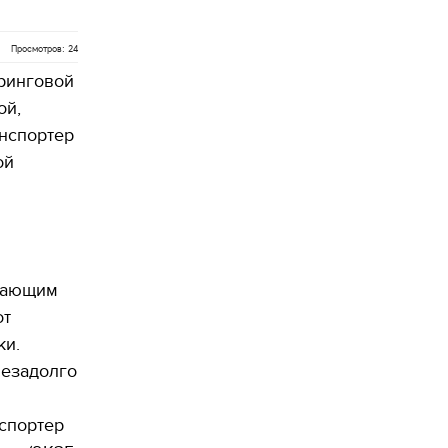
Просмотров: 24
ринговой
ой,
нспортер
ой
етающим
от
ки.
Незадолго
спортер