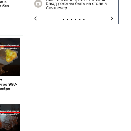
ся к
блюд должны быть на столе в
ю без
"
Святвечер
от
утро 997-
оября