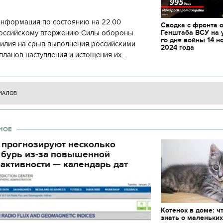
информация по состоянию на 22.00
Сводка с фронта 
Генштаба ВСУ на 
 российскому вторжению Силы обороны
го дня войны 14 н
силия на срыв выполнения российскими
2024 года
планов наступления и истощения их
циала. С начала суток произошло 130
ИАЛОВ
НОЕ
 прогнозируют несколько
 бурь из-за повышенной
активности — календарь дат
Котенок в доме: ч
знать о маленьки