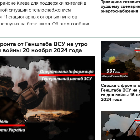
Троещина готовит
районе Киева для поддержки жителей в
декорации к фильму
худшему сценари
"Сторожевая застава
ной ситуации с теплоснабжением
энергоснабжения
 11 стационарных опорных пунктов
вернутых на базе школ. Об этом сообщил
кой районной в городе Киеве
ой а
ронта от Генштаба ВСУ на утро
я войны 20 ноября 2024 года
Сводка с фронта 
Генштаба ВСУ на 
го дня войны 16 н
2024 года