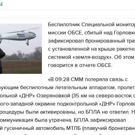
ы
Беспилотник Специальной монито
миссии ОБСЕ, сбитый над Горловк
зафиксировал бронированный тра
с установленной на крыше ракетн
системой «земля-воздух». Об этом
говорится в отчете ОБСЕ.
«В 09:28 СММ потеряла связь с
вующим беспилотным летательным аппаратом, прол
ольной «ДНР» Озеряновкой (35 км на северо-восток 
 юго-западной окраине подконтрольной «ДНР» Горлов
роцедуры были активированы, но БПЛА не ответил. 
 коммуникация была утрачена, БПЛА зафиксировал
й гусеничный автомобиль МТЛБ (плавучий бронетран