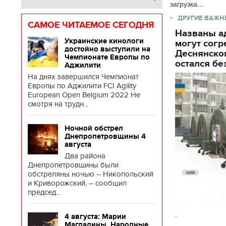
загрузка...
ДРУГИЕ ВАЖН
САМОЕ ЧИТАЕМОЕ СЕГОДНЯ
Названы ад
Украинские кинологи
могут согр
достойно выступили на
Деснянског
Чемпионате Европы по
остался бе
Аджилити
На днях завершился Чемпионат
Европы по Аджилити FCI Agility
European Open Belgium 2022 Не
смотря на трудн...
Ночной обстрел
Днепропетровщины 4
августа
Два района
Днепропетровщины были
обстреляны ночью – Никопольский
и Криворожский, – сообщил
председ...
.
4 августа: Марии
Магдалины. Народные