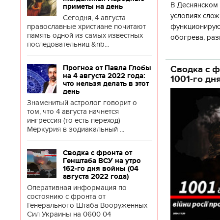
В Деснянском 
приметы на день
условиях слож
Сегодня, 4 августа
функционируют
православные христиане почитают
память одной из самых известных
обогрева, раз
последовательниц &nb...
глава Деснянс
государственн
Сводка с ф
Прогноз от Павла Глобы
на 4 августа 2022 года:
1001-го дн
что нельзя делать в этот
день
Знаменитый астролог говорит о
том, что 4 августа начнется
ингрессия (то есть переход)
Меркурия в зодиакальный ...
Сводка с фронта от
Генштаба ВСУ на утро
162-го дня войны (04
августа 2022 года)
Оперативная информация по
состоянию с фронта от
Генерального Штаба Вооруженных
Сил Украины на 0600 04