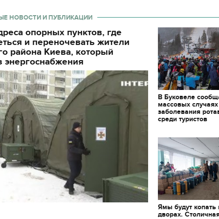
ЫЕ НОВОСТИ И ПУБЛИКАЦИИ
реса опорных пунктов, где
еться и переночевать жители
о района Киева, который
з энергоснабжения
В Буковеле сообщ
массовых случаях
заболевания рота
среди туристов
11.10.2017 | 16:22
Ямы будут копать
дворах. Столична
Времена Руси: как вы