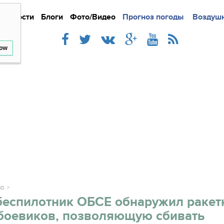
Новости
Блоги
Фото/Видео
Подробно
Прогноз погоды
Новости
Интерв
Воздушн
low
ВО
беспилотник ОБСЕ обнаружил ракет
 боевиков, позволяющую сбивать