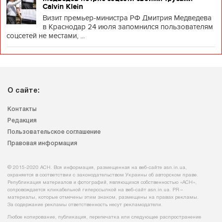
Calvin Klein
Визит премьер-министра РФ Дмитрия Медведева
в Краснодар 24 июля запомнился пользователям
соцсетей не местами, ...
О сайте:
Контакты
Редакция
Пользовательское соглашение
Правовая информация
© 2015-2020 АСН. Вся информация, размещенная на веб-сайте asn.in.ua,
охраняется в соответствии с законодательством Украины об авторском праве.
Републикация материалов и фотографий, являющихся собственностью «АСН»,
сопровождается кликабельной гиперссылкой на веб-сайт asn.іn.ua. PR –
материалы, которые отмечены этим знаком, размещены на правах рекламы.
За содержание рекламы ответственность несут рекламодатели.
Любое копирование, публикация, перепечатка или следующее распространение