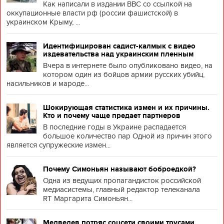
Как написали в издании BBC со ссылкой на
оккупационные власти рф (россии фашистской) в
украинском Крыму, ...
Идентифицирован садист-калмык с видео
издевательства над украинским пленным
Вчера в интернете было опубликовано видео, на
котором один из бойцов армии русских убийц,
насильников и мароде...
Шокирующая статистика измен и их причины.
Кто и почему чаще предает партнеров
В последние годы в Украине распадается
большое количество пар Одной из причин этого
является супружеские измен...
Почему Симоньян называют боброедкой?
Одна из ведущих пропагандисток российской
медиасистемы, главный редактор телеканала
RT Маргарита Симоньян...
Медведев потряс соцсети своими трусами