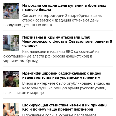
На россии сегодня день купания в фонтанах
пьяного быдла
Сегодня на территории Запоребрика в дань
старой советской традиции отмечают день
воздушно-десантных войск...
Партизаны в Крыму атаковали штаб
Черноморского флота в Севастополе, ранены 5
человек
Как написали в издании BBC со ссылкой на
оккупационные власти рф (россии фашистской) в
украинском Крыму, ...
Идентифицирован садист-калмык с видео
издевательства над украинским пленным
Вчера в интернете было опубликовано видео, на
котором один из бойцов армии русских убийц,
насильников и мароде...
Шокирующая статистика измен и их причины.
Кто и почему чаще предает партнеров
В последние годы в Украине распадается