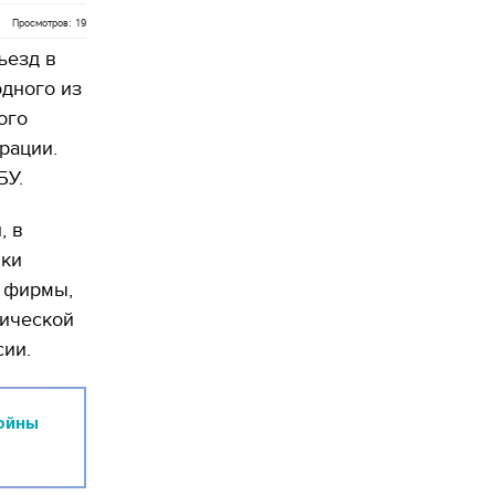
Просмотров: 19
ъезд в
дного из
ого
рации.
БУ.
, в
ики
 фирмы,
гической
ии.
ойны