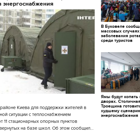
з энергоснабжения
декорации к фильму
"Сторожевая застава
В Буковеле сообщ
массовых случаях
заболевания рота
среди туристов
Ямы будут копать
дворах. Столична
Троещина готовит
районе Киева для поддержки жителей в
худшему сценари
ной ситуации с теплоснабжением
энергоснабжения
 11 стационарных опорных пунктов
вернутых на базе школ. Об этом сообщил
кой районной в городе Киеве