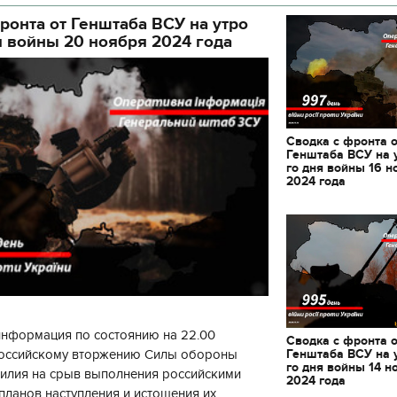
ой а
ронта от Генштаба ВСУ на утро
я войны 20 ноября 2024 года
Сводка с фронта 
Генштаба ВСУ на 
го дня войны 16 н
2024 года
информация по состоянию на 22.00
Сводка с фронта 
Генштаба ВСУ на 
 российскому вторжению Силы обороны
го дня войны 14 н
силия на срыв выполнения российскими
2024 года
планов наступления и истощения их