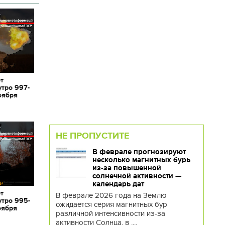
от
утро 997-
оября
НЕ ПРОПУСТИТЕ
В феврале прогнозируют
несколько магнитных бурь
из-за повышенной
солнечной активности —
календарь дат
от
В феврале 2026 года на Землю
утро 995-
ожидается серия магнитных бур
оября
различной интенсивности из-за
активности Солнца, в ....