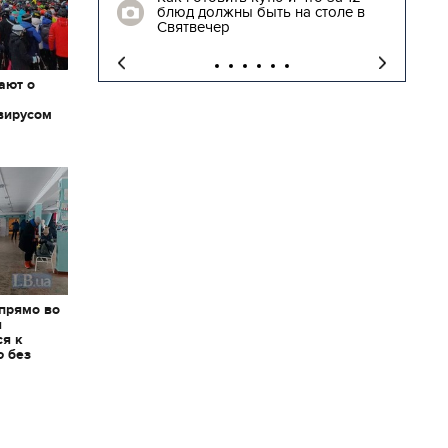
блюд должны быть на столе в
"
Святвечер
ают о
вирусом
 прямо во
я
ся к
ю без