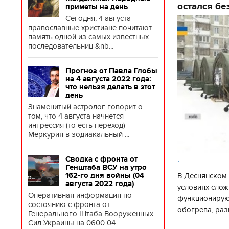
остался бе
приметы на день
Сегодня, 4 августа
православные христиане почитают
память одной из самых известных
последовательниц &nb...
Прогноз от Павла Глобы
на 4 августа 2022 года:
что нельзя делать в этот
день
Знаменитый астролог говорит о
том, что 4 августа начнется
ингрессия (то есть переход)
Меркурия в зодиакальный ...
.
Сводка с фронта от
Генштаба ВСУ на утро
В Деснянском 
162-го дня войны (04
августа 2022 года)
условиях слож
Оперативная информация по
функционируют
состоянию с фронта от
обогрева, раз
Генерального Штаба Вооруженных
глава Деснянс
Сил Украины на 0600 04