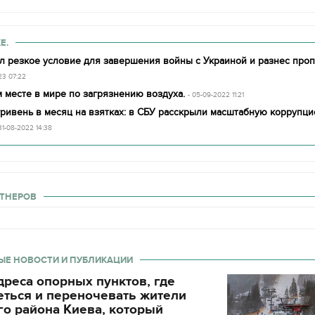
Е.
л резкое условие для завершения войны с Украиной и разнес проп
23 07:22
 месте в мире по загрязнению воздуха.
- 05-09-2022 11:21
гривень в месяц на взятках: в СБУ расскрыли масштабную коррупц
 31-08-2022 14:38
ТНЕРОВ
ЫЕ НОВОСТИ И ПУБЛИКАЦИИ
реса опорных пунктов, где
еться и переночевать жители
11.10.2017 | 16:22
о района Киева, который
Времена Руси: как вы