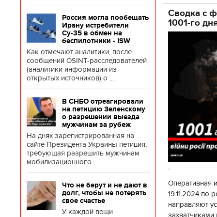
государственн
Сводка с ф
Россия могла пообещать
1001-го дн
Ирану истребители
Су-35 в обмен на
беспилотники - ISW
Как отмечают аналитики, после
сообщений OSINT-расследователей
(аналитики информации из
открытых источников) о ...
В СНБО отреагировали
на петицию Зеленскому
о разрешении выезда
мужчинам за рубеж
На днях зарегистрированная на
сайте Президента Украины петиция,
требующая разрешить мужчинам
мобилизационного ...
.
Оперативная 
Что не берут и не дают в
долг, чтобы не потерять
19.11.2024 по
свое счастье
направляют у
У каждой вещи
захватчиками 