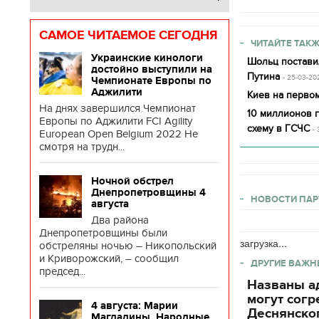
САМОЕ ЧИТАЕМОЕ СЕГОДНЯ
ЧИТАЙТЕ ТАКЖ
Украинские кинологи
Шольц постави
достойно выступили на
Путина
- 25-03-20
Чемпионате Европы по
Аджилити
Киев на первом
На днях завершился Чемпионат
10 миллионов 
Европы по Аджилити FCI Agility
схему в ГСЧС
-
European Open Belgium 2022 Не
смотря на трудн...
Ночной обстрел
Днепропетровщины 4
НОВОСТИ ПАР
августа
Два района
Днепропетровщины были
загрузка...
обстреляны ночью – Никопольский
и Криворожский, – сообщил
ДРУГИЕ ВАЖН
председ...
Названы ад
могут согр
4 августа: Марии
Деснянског
Магдалины. Народные