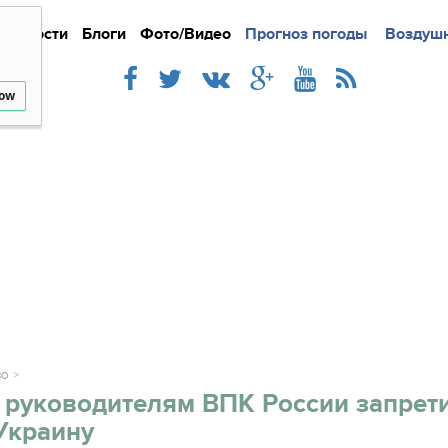
Новости
Блоги
Фото/Видео
Подробно
Прогноз погоды
Новости
Интерв
Воздушн
low
ВО
 руководителям ВПК России запрет
Украину