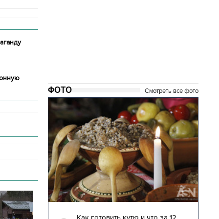
аганду
ионную
ФОТО
Смотреть все фото
04.01.2018 | 17:16
глядят
Как готовить кутю и что за 12