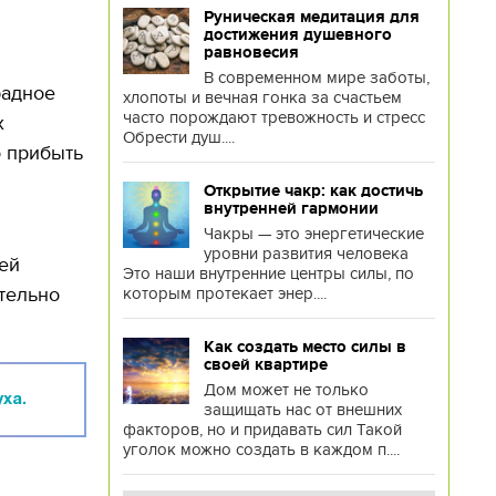
Руническая медитация для
достижения душевного
равновесия
В современном мире заботы,
радное
хлопоты и вечная гонка за счастьем
часто порождают тревожность и стресс
х
Обрести душ....
о прибыть
я
Открытие чакр: как достичь
внутренней гармонии
Чакры — это энергетические
уровни развития человека
ей
Это наши внутренние центры силы, по
тельно
которым протекает энер....
Как создать место силы в
своей квартире
Дом может не только
ха.
защищать нас от внешних
факторов, но и придавать сил Такой
уголок можно создать в каждом п....