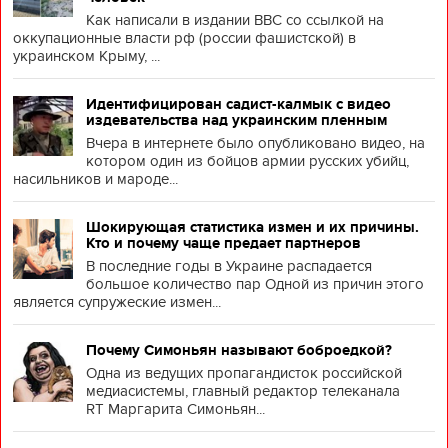
Как написали в издании BBC со ссылкой на
оккупационные власти рф (россии фашистской) в
украинском Крыму, ...
Идентифицирован садист-калмык с видео
издевательства над украинским пленным
Вчера в интернете было опубликовано видео, на
котором один из бойцов армии русских убийц,
насильников и мароде...
Шокирующая статистика измен и их причины.
Кто и почему чаще предает партнеров
В последние годы в Украине распадается
большое количество пар Одной из причин этого
является супружеские измен...
Почему Симоньян называют боброедкой?
Одна из ведущих пропагандисток российской
медиасистемы, главный редактор телеканала
RT Маргарита Симоньян...