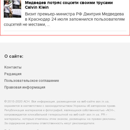
Медведев потряс соцсети своими трусами
Calvin Klein
Визит премьер-министра РФ Дмитрия Медведева
в Краснодар 24 июля запомнился пользователям
соцсетей не местами, ...
О сайте:
Контакты
Редакция
Пользовательское соглашение
Правовая информация
© 2015-2020 АСН. Вся информация, размещенная на веб-сайте asn.in.ua,
охраняется в соответствии с законодательством Украины об авторском праве.
Републикация материалов и фотографий, являющихся собственностью «АСН»,
сопровождается кликабельной гиперссылкой на веб-сайт asn.іn.ua. PR –
материалы, которые отмечены этим знаком, размещены на правах рекламы.
За содержание рекламы ответственность несут рекламодатели.