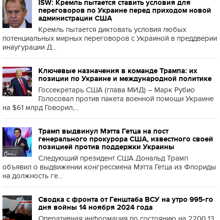
ISW: Кремль пытается ставить условия для
переговоров по Украине перед приходом новой
администрации США
Кремль пытается диктовать условия любых
потенциальных мирных переговоров с Украиной в преддверии
инаугурации Д...
Ключевые назначения в команде Трампа: их
позиции по Украине и международной политике
Госсекретарь США (глава МИД) – Марк Рубио
Голосовал против пакета военной помощи Украине
на $61 млрд Говорил,...
Трамп выдвинул Мэтта Гетца на пост
генерального прокурора США, известного своей
позицией против поддержки Украины
Следующий президент США Дональд Трамп
объявил о выдвижении конгрессмена Мэтта Гетца из Флориды
на должность ге...
Сводка с фронта от Генштаба ВСУ на утро 995-го
дня войны 14 ноября 2024 года
Оперативная информация по состоянию на 2200 13