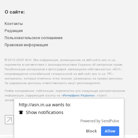
О сайте:
Контакты
Редакция
Пользовательское соглашение
Правовая информация
© 2015-2020 АСН. Вся информация, размещенная на веб-сайте asn.in.ua,
охраняется в соответствии с законодательством Украины об авторском праве.
Републикация материалов и фотографий, являющихся собственностью «АСН»,
сопровождается кликабельной гиперссылкой на веб-сайт asn.іn.ua. PR –
материалы, которые отмечены этим знаком, размещены на правах рекламы.
За содержание рекламы ответственность несут рекламодатели.
Любое копирование, публикация, перепечатка или следующее распространение
информации, содержащей ссылку на
«Интерфакс-Украина»
, строго
запрещается.
http://asn.in.ua wants to:
Show notifications
Powered by SendPulse
Block
Allow
/-0,00044488906860352-/ /-mob-/