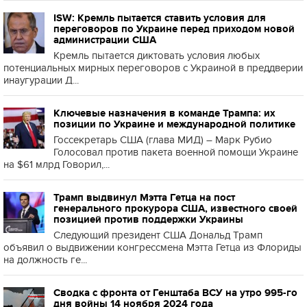
ISW: Кремль пытается ставить условия для
переговоров по Украине перед приходом новой
администрации США
Кремль пытается диктовать условия любых
потенциальных мирных переговоров с Украиной в преддверии
инаугурации Д...
Ключевые назначения в команде Трампа: их
позиции по Украине и международной политике
Госсекретарь США (глава МИД) – Марк Рубио
Голосовал против пакета военной помощи Украине
на $61 млрд Говорил,...
Трамп выдвинул Мэтта Гетца на пост
генерального прокурора США, известного своей
позицией против поддержки Украины
Следующий президент США Дональд Трамп
объявил о выдвижении конгрессмена Мэтта Гетца из Флориды
на должность ге...
Сводка с фронта от Генштаба ВСУ на утро 995-го
дня войны 14 ноября 2024 года